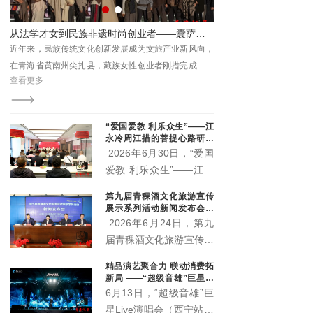
关部门、三江源国家公园
各园区管委会及基层代表
能促振兴 ——城西区杨家寨沉浸式乡村文旅活动点亮群众生活
从法学才女到民族非遗时尚创业者——囊萨品牌主理人刚措的逐梦之路
参加活动。
处主
近年来，民族传统文化创新发展成为文旅产业新风向，
8月7日，由城西区文体旅
福西
在青海省黄南州尖扎县，藏族女性创业者刚措完成了一
办，城西区文化馆、杨家寨
查看更多
查看更多
次跨界蜕变：放弃法学专业的安稳路径，深耕藏地非遗
区”主题村晚精彩启幕。
服饰创新，打造囊萨本土民族品牌，用心走好传统活
化、品牌市场化、向外辐射国内市场的创业征程。
“爱国爱教 利乐众生”——江
永冷周江措的菩提心路研讨
会在西宁举行 两部新作正式
2026年6月30日，“爱国
出版
爱教 利乐众生”——江永
冷周江措的菩提心路研讨
第九届青稞酒文化旅游宣传
会在青海西宁顺利举办。
展示系列活动新闻发布会召
活动现场正式宣布，由江
开 “土族风情美·青稞美酒
2026年6月24日，第九
香”即将启幕
永冷周江措躬身实践总结
届青稞酒文化旅游宣传展
凝练而成的《心上的菩提
示系列活动新闻发布会在
精品演艺聚合力 联动消费拓
路》《菩提心语·渡心
互助县天佑德大酒店隆重
新局 ——“超级音雄”巨星演
筏》两部著作正式出版发
召开。本届活动以"土族
唱会带动文旅市场持续升温
6月13日，“超级音雄”巨
行，为新时代藏传佛教中
风情美·青稞美酒香"为主
星Live演唱会（西宁站）