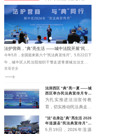
与时代发展注入新动能。
具有广泛的受众基础和强
大的传播能力。它不仅覆
盖了长江流域的多个省区
市，还吸引了全国乃至国
际的关注。青海记录加入
长江网，能够充分利用这
— 湟源县人民法院召开2026年上半年案件质效讲评暨数据会商会
法护营商，“典”亮生活 ——城中法院开展“民法典宣传月”主题普法活动
一平台的优势，将其内容
效讲
今年5月，全国迎来第六个“民法典宣传月”。5月22日下
7月28日，湟源县人民法
传播至更广泛的受众群
并讲
午，城中区人民法院组织干警走进青唐城法治文化公
评暨数据会商会，院党组
体。
查看更多
查看更多
官助
园，开展以“法护营商与‘典’同行”为主题的全区普法宣传
话，党组成员、各部门负
活动，将民法典的温暖与力量送到群众身边。
理参会。
法润西区 “典”亮一夏 ——城
西区举办民法典宣传月专场
宣传活动
为扎实推进法治宣传教
育，切实推动民法典走到
群众身边、走进群众心
"法"在身边"典"亮生活 2026
里，5月20日下午，城西
年湟源县"民法典宣传月"启
区委全面依法治区委员会
动
5月19日，2026年湟源