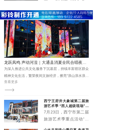
国化实践留存珍贵成果、
题，
在青海体育中心圆满举
提供鲜活范本。
办。演唱会立足丰富群众
精神文化生活、推动文旅
深度融合、激发城市消费
活力，以高规格阵容、高
标准服务、高效能保障，
为市民及游客呈现了一场
音乐盛宴，展现了高原古
城西宁的城市魅力与开放
游+美食”新业态圈粉游客
龙跃凤鸣 声动河湟｜大通县消夏全民合唱夜精彩上演 点亮夏日夜生活
形象。
原景
为深入推进公共文化服务下沉基层，持续丰富辖区群众
茶卡盐湖凭借澄澈纯净的
精神文化生活，繁荣夜间文旅经济，擦亮“浪山浪水浪大
观，成为青海文旅标志性
查看更多
查看更多
通·在桥头感受这个夏的夜”城市文旅品牌。
西宁王府井大象城第二届旅
游艺术季 “西人超级现场”启
幕
7月23日，西宁市第二届
旅游艺术季重点活动“西
人超级现场”在王府井大
山水共和浪山季启幕 盘道花