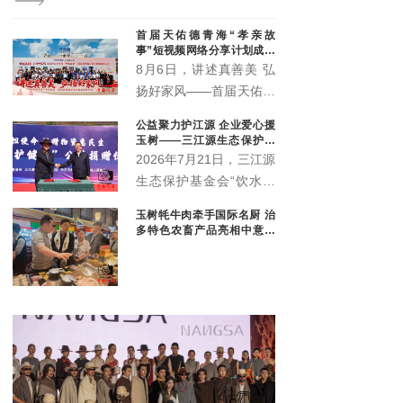
现任党代表、人大代表、政协委员40余名。他们是协会
履职尽责、服务大局、助推地方科技发展的核心骨干队
首届天佑德青海“孝亲故
伍。本次专题会议由部分各级代表委员参会。
事”短视频网络分享计划成果
展示会圆满举行
8月6日，讲述真善美 弘
扬好家风——首届天佑德
青海“孝亲故事”短视频网
公益聚力护江源 企业爱心援
络分享计划成果展示会在
玉树——三江源生态保护基
青海省互助土族自治县天
金会爱心企业捐赠暨座谈交
2026年7月21日，三江源
流会顺利举行
佑德大酒店多功能厅举
生态保护基金会“饮水思
行。
源·爱心企业”物资捐赠暨
玉树牦牛肉牵手国际名厨 治
政企座谈交流会在玉树隆
多特色农畜产品亮相中意丝
重举行。三江源生态保护
路市集
基金会理事长杜捷、副理
事长白宗科，玉树州政协
副主席才多杰、郑州安图
生物科技有限公司总经理
王晓军、大魏盛唐（青
海）贸易有限公司副总经
理弓鸽出席活动。州直相