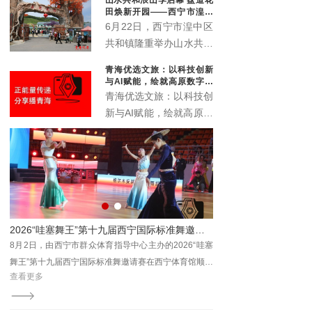
象城启动。活动以“众智
田焕新开园——西宁市湟中
成潮”为主题，联动“雪脉
区共和镇农文旅深度融合再
6月22日，西宁市湟中区
添新名片
计划”，汇聚川、藏、
共和镇隆重举办山水共和
青、甘、宁六家本土文化
浪山季启动仪式暨盘道花
青海优选文旅：以科技创新
机构，搭建西部青年文化
田开业典礼。全新升级的
与AI赋能，绘就高原数字文
交流平台。
盘道花田景区正式对外开
旅新画卷
青海优选文旅：以科技创
放，众多干部群众、非遗
新与AI赋能，绘就高原数
传承人、文艺爱好者及各
字文旅新画卷
地游客齐聚葱湾村，共赏
花海盛景、共品乡土文
脉、共赴乡村文旅新盛
宴。
运动会城西站活力开赛
2026“哇塞舞王”第十九届西宁国际标准舞邀请赛圆满落幕
广场
8月2日，由西宁市群众体育指导中心主办的2026“哇塞
8月7日，2026年西宁
为主
舞王”第十九届西宁国际标准舞邀请赛在西宁体育馆顺利
活力开赛。本站赛事以“邻
查看更多
查看更多
居民
收官。
题，来自城西区各社区及辖
由西
齐聚一堂，在清凉夏都尽
总工
宁市体育局主办，市群众