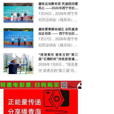
趣味运动聚邻里 民族团结暖
会、城西区文体旅游科技
民心 ——2026年西宁市社区
运动会城东站激情开赛
7月24日，2026年西宁市
社区运动会（城东站）在
中庄铁路体育馆广场激情
趣味赛事燃动城北 全民健身
开赛。来自辖区各社区、
拉近邻里 —— 西宁市社区运
企事业单位的近400名各
动会城北站火热开赛
7月17日，2026年西宁市
族群众齐聚一堂，在家门
社区运动会（城北站）在
口共赴一场全民健身之
北川青唐城花街广场火热
“清清黄河 箭承古韵”第三
约。本站赛事由西宁市体
开赛，350余名辖区各族
届“石榴籽杯”传统射箭邀请
育局主办，市群众体育指
居民齐聚赛场，共赴家门
赛开赛
2026年7月8日，“清清黄
导中心、城东区总工会、
口的趣味运动之约。
河 箭承古韵”第三届“石榴
城东区文体旅游科技局、
籽杯”传统射箭邀请赛暨
火车站街道办事处、青海
青海省第六届全民健身大
护您坊企业管理有限公司
会西宁赛区射箭比赛在西
联合承办。
宁市城东区全民健身中心
射箭场正式拉开帷幕。