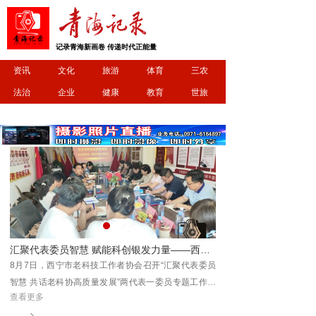
记录青海新画卷 传递时代正能量
资讯
文化
旅游
体育
三农
法治
企业
健康
教育
世旅
明日开跑！2026 首届 “清清黄河” 全民欢乐彩色跑相约坎布拉
汇聚代表委员智慧 赋能科创银发力量——西宁市老科技工作者协会召开两代表一委员专题工作会议
坎布
8月7日，西宁市老科技工作者协会召开“汇聚代表委员
8月9日，2026首届“清
享一
智慧 共话老科协高质量发展”两代表一委员专题工作会
拉世界地质公园开赛，参
查看更多
查看更多
议。协会聚集了会员中的党的十九大代表省市级历届及
场治愈又欢乐的彩色运动