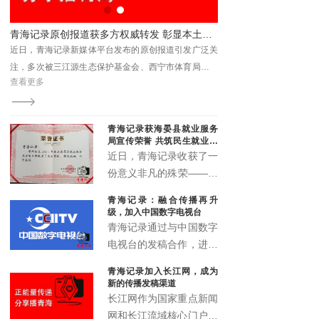
书分享会解码法治与为民之路
青海记录原创报道获多方权威转发 彰显本土新媒体传播力与影响力
近日，青海记录新媒体平台发布的原创报道引发广泛关
注，多次被三江源生态保护基金会、西宁市体育局、青
查看更多
查看更多
海省企业信用协会、湟源县教育局等单位转发引用，被
视为具有媒体关注度的权威转载内容。
青海记录获海晏县就业服务
局宣传荣誉 共筑民生就业宣
传新篇
近日，青海记录收获了一
份意义非凡的殊荣——来
自海晏县就业服务局的宣
青海记录：融合传播再升
传鼓励荣誉证书。这一荣
级，加入中国数字电视台
誉不仅是对青海记录过往
青海记录通过与中国数字
宣传工作的高度认可，更
电视台的发稿合作，进一
是双方携手推动民生就业
步拓展了融媒体传播矩
青海记录加入长江网，成为
宣传事业发展的有力见
阵，实现了青海故事的多
新的传播发稿渠道
证。
渠道、多层次、多形态传
长江网作为国家重点新闻
播，为高原地区文化传播
网和长江流域核心门户，