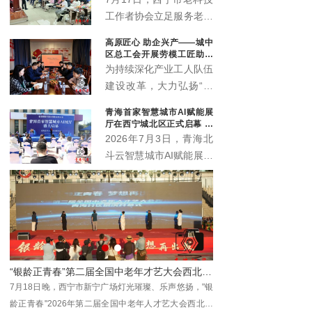
工作者协会立足服务老年
群众职能定位，联动会员
高原匠心 助企兴产——城中
单位中国邮政储蓄银行海
区总工会开展劳模工匠助企
东支行，温情打造“优雅
行专项行动
为持续深化产业工人队伍
暮年 财富护航”养老规划
建设改革，大力弘扬“三
公益科普沙龙，近百名中
种精神”，充分发挥劳模
青海首家智慧城市AI赋能展
老年居民群众赴现场参与
工匠在技术攻关、技能传
厅在西宁城北区正式启幕 为
学习，在暖心轻松的氛围
承、产业升级中的示范引
本土数字化发展注入新动能
2026年7月3日，青海北
中读懂养老金融、筑牢防
领作用，推动助企服务走
斗云智慧城市AI赋能展厅
骗屏障。
深走实、提质增效，7月
在西宁市城北区创新创业
10日，西宁市城中区总
园3号楼4层正式启幕。
工会组织省级劳模马国栋
作为青海本地工程数字化
及其工匠团队，走进西宁
领域的全新展示窗口与交
春旺农业科技开发有限公
流平台，该展厅的落地将
司城中区分公司（总寨
为全省数字经济发展注入
塬），开展劳模工匠助企
师李佃贵学术平台落地青海大通
“银龄正青春”第二届全国中老年才艺大会西北展演区青海分区开幕
新动能，助力各界共探智
行专项服务行动。
动在
7月18日晚，西宁市新宁广场灯光璀璨、乐声悠扬，"银
2026年8月1日，国医
慧城市建设新机遇、共绘
龄正青春"2026年第二届全国中老年人才艺大会西北展
青海省大通回族土族自治
数字青海发展新蓝图。