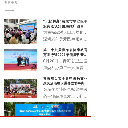
查看更多
查看更多
演区青海分区展演开幕式启幕。来自全省各地的中老年
文艺爱好者齐聚一堂，用歌舞与热情点亮了夏都的夜
空。
“记忆包裹”海东市平安区平
安街道认知健康推广项目顺
利启动
为积极应对人口老龄化，
深耕老年关爱民生服务，
精准筑牢老年人认知健康
第二十六届青海省健康教育
防线，切实提升辖区老年
万里行暨2026年健康科普讲
群体晚年生活质量。近
解大赛正式启动
6月26日，青海省卫生健
日，由北京韩红爱心慈善
康委举办第二十六届青海
基金会公益支持，青海省
省健康教育万里行启动仪
青海省百市千县中医药文化
社会工作协会执行的“记
式暨2026年健康科普讲
惠民活动在大通县成功举办
忆包裹”海东市平安区平
解大赛，以全民健康素养
为深化党业融合赋能中医
安街道认知健康推广项目
宣传月为契机，围绕 “健
药事业高质量发展，扎实
启动仪式暨认知健康科普
康青海 科普同行” 主题，
推进中医药文化普及与民
讲座，在化隆路社区顺利
展示卫生健康系统科普工
生康养服务提质增效，6
举办。
作成效，选拔优秀科普讲
月18日，青海省百市千
解人才，深入推进健康知
县中医药文化惠民活动在