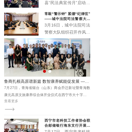
办公室、城西区司法局紧
县“民法典宣传月”启动仪
扣“民法典服务高质量发
式主场活动在丹噶尔古城
常敲“警示钟” 紧绷“纪律弦”
展”主题，在西宁市人民
拱海门隆重举行。本届宣
——城中法院司法警察大队
公园举办“法润西区 ‘典’亮
传月以“‘法’在身边‘典’亮
召开作风建设警示会
3月16日，城中法院司法
一夏”民法典专场宣传活
生活”为主题，由中共湟
警察大队组织召开作风建
动。省、市、区相关领导
源县委宣传部、中共湟源
设警示会。院督察室受邀
出席活动，区委政法委、
县委全面依法治县委员会
参会指导，以严的基调、
区法院、区检察院等30
办公室、湟源县司法局、
实的举措，助力锻造作风
余家单位参与集中宣传。
湟源县工商业联合会联合
过硬、纪律严明的司法警
主办。活动以法治与文化
察铁军。
交融、温情与正义共生的
形式，开启了一场普法惠
系列联展开幕 青海本土康养IP“藏地盐姐”亮相引关注
鲁商扎根高原谱新篇 数智康养赋能促发展 ——青海省烟台（山东）商会乔迁暨数康元高原文旅康养综合体开业
民的生动实践。
海国
7月27日，青海省烟台（山东）商会乔迁新址暨青海数
7月31日至8月3日，202
西部
康元高原文旅康养综合体开业仪式在西宁市大十字商会
际会展中心举办，本次联
查看更多
查看更多
青年
新址隆重举行。此次盛会不仅是商会发展历程中的重要
特色商品及文旅展、西宁
里程碑，更是鲁商在青深化产业布局、助力地方经济高
文化博览会。
质量发展的生动实践。
西宁市老科技工作者协会联
合邮储银行海东支行开展养
老金融科普专场沙龙
7月17日，西宁市老科技