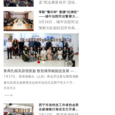
办公室、城西区司法局紧
县“民法典宣传月”启动仪
扣“民法典服务高质量发
式主场活动在丹噶尔古城
常敲“警示钟” 紧绷“纪律弦”
展”主题，在西宁市人民
拱海门隆重举行。本届宣
——城中法院司法警察大队
公园举办“法润西区 ‘典’亮
传月以“‘法’在身边‘典’亮
召开作风建设警示会
3月16日，城中法院司法
一夏”民法典专场宣传活
生活”为主题，由中共湟
警察大队组织召开作风建
动。省、市、区相关领导
源县委宣传部、中共湟源
设警示会。院督察室受邀
出席活动，区委政法委、
县委全面依法治县委员会
参会指导，以严的基调、
区法院、区检察院等30
办公室、湟源县司法局、
实的举措，助力锻造作风
余家单位参与集中宣传。
湟源县工商业联合会联合
过硬、纪律严明的司法警
主办。活动以法治与文化
察铁军。
交融、温情与正义共生的
形式，开启了一场普法惠
赋能促发展 ——青海省烟台（山东）商会乔迁暨数康元高原文旅康养综合体开业
2026“宁宁联动”系列联展开幕 青海本土康养IP“藏地盐姐”亮相引关注
民的生动实践。
海数
7月31日至8月3日，2026“宁宁联动”系列联展在青海国
商会
际会展中心举办，本次联展设置三大板块，包含东西部
查看更多
重要
特色商品及文旅展、西宁进出口商品展、首届西宁青年
济高
文化博览会。
西宁市老科技工作者协会联
合邮储银行海东支行开展养
老金融科普专场沙龙
7月17日，西宁市老科技