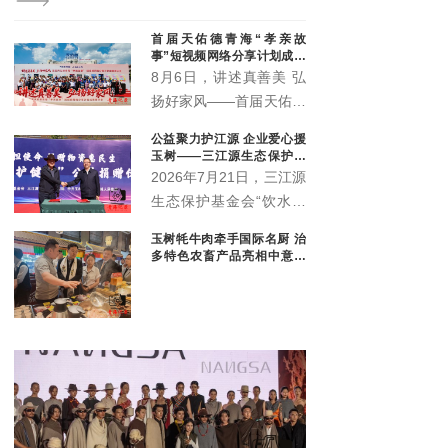
协会
干队
首届天佑德青海“孝亲故
事”短视频网络分享计划成果
展示会圆满举行
8月6日，讲述真善美 弘
扬好家风——首届天佑德
青海“孝亲故事”短视频网
公益聚力护江源 企业爱心援
络分享计划成果展示会在
玉树——三江源生态保护基
青海省互助土族自治县天
金会爱心企业捐赠暨座谈交
2026年7月21日，三江源
流会顺利举行
佑德大酒店多功能厅举
生态保护基金会“饮水思
行。
源·爱心企业”物资捐赠暨
玉树牦牛肉牵手国际名厨 治
政企座谈交流会在玉树隆
多特色农畜产品亮相中意丝
重举行。三江源生态保护
路市集
基金会理事长杜捷、副理
事长白宗科，玉树州政协
副主席才多杰、郑州安图
生物科技有限公司总经理
王晓军、大魏盛唐（青
海）贸易有限公司副总经
理弓鸽出席活动。州直相