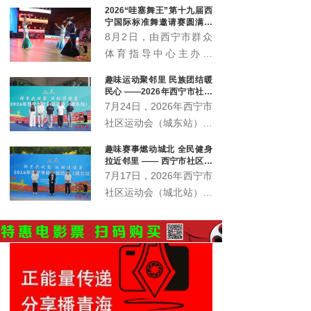
2026“哇塞舞王”第十九届西
宁国际标准舞邀请赛圆满落
幕
8月2日，由西宁市群众
体育指导中心主办的
2026“哇塞舞王”第十九届
趣味运动聚邻里 民族团结暖
西宁国际标准舞邀请赛在
民心 ——2026年西宁市社区
西宁体育馆顺利收官。
运动会城东站激情开赛
7月24日，2026年西宁市
社区运动会（城东站）在
中庄铁路体育馆广场激情
趣味赛事燃动城北 全民健身
开赛。来自辖区各社区、
拉近邻里 —— 西宁市社区运
企事业单位的近400名各
动会城北站火热开赛
7月17日，2026年西宁市
族群众齐聚一堂，在家门
社区运动会（城北站）在
口共赴一场全民健身之
北川青唐城花街广场火热
约。本站赛事由西宁市体
开赛，350余名辖区各族
育局主办，市群众体育指
居民齐聚赛场，共赴家门
导中心、城东区总工会、
口的趣味运动之约。
城东区文体旅游科技局、
火车站街道办事处、青海
护您坊企业管理有限公司