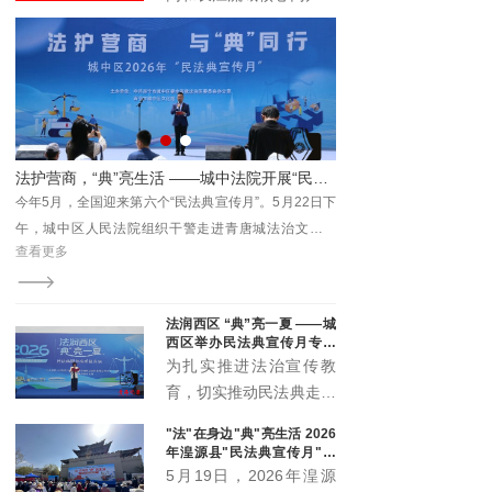
与时代发展注入新动能。
具有广泛的受众基础和强
大的传播能力。它不仅覆
盖了长江流域的多个省区
市，还吸引了全国乃至国
际的关注。青海记录加入
长江网，能够充分利用这
院开展“民法典宣传月”主题普法活动
击水中流处 深耕下半程—— 湟源县人民法院召开2026年上半年案件质效讲评暨数据会商会
一平台的优势，将其内容
日下
7月28日，湟源县人民法院召开上半年审判执行质效讲
传播至更广泛的受众群
化公
评暨数据会商会，院党组书记、院长林强出席会议并讲
体。
查看更多
宣传
话，党组成员、各部门负责人、全体员额法官及法官助
理参会。
法润西区 “典”亮一夏 ——城
西区举办民法典宣传月专场
宣传活动
为扎实推进法治宣传教
育，切实推动民法典走到
群众身边、走进群众心
"法"在身边"典"亮生活 2026
里，5月20日下午，城西
年湟源县"民法典宣传月"启
区委全面依法治区委员会
动
5月19日，2026年湟源