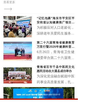
“记忆包裹”海东市平安区平
安街道认知健康推广项目顺
利启动
为积极应对人口老龄化，
深耕老年关爱民生服务，
精准筑牢老年人认知健康
第二十六届青海省健康教育
防线，切实提升辖区老年
万里行暨2026年健康科普讲
群体晚年生活质量。近
解大赛正式启动
6月26日，青海省卫生健
日，由北京韩红爱心慈善
康委举办第二十六届青海
基金会公益支持，青海省
省健康教育万里行启动仪
青海省百市千县中医药文化
社会工作协会执行的“记
式暨2026年健康科普讲
惠民活动在大通县成功举办
忆包裹”海东市平安区平
解大赛，以全民健康素养
为深化党业融合赋能中医
安街道认知健康推广项目
宣传月为契机，围绕 “健
药事业高质量发展，扎实
启动仪式暨认知健康科普
康青海 科普同行” 主题，
推进中医药文化普及与民
讲座，在化隆路社区顺利
展示卫生健康系统科普工
生康养服务提质增效，6
举办。
作成效，选拔优秀科普讲
月18日，青海省百市千
解人才，深入推进健康知
县中医药文化惠民活动在