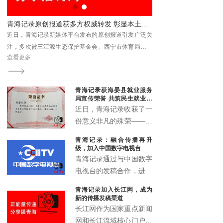
联合承办。
显本土新媒体传播力与影响力
以文学观照基层治理 《青山有路》读书分享会解码法治与为民之路
泛关
、青
查看更多
，被
青海记录获海晏县就业服务
局宣传荣誉 共筑民生就业宣
传新篇
近日，青海记录收获了一
份意义非凡的殊荣——来
自海晏县就业服务局的宣
青海记录：融合传播再升
传鼓励荣誉证书。这一荣
级，加入中国数字电视台
誉不仅是对青海记录过往
青海记录通过与中国数字
宣传工作的高度认可，更
电视台的发稿合作，进一
是双方携手推动民生就业
步拓展了融媒体传播矩
青海记录加入长江网，成为
宣传事业发展的有力见
阵，实现了青海故事的多
新的传播发稿渠道
证。
渠道、多层次、多形态传
长江网作为国家重点新闻
播，为高原地区文化传播
网和长江流域核心门户，