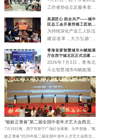
工作者协会立足服务老年
群众职能定位，联动会员
高原匠心 助企兴产——城中
单位中国邮政储蓄银行海
区总工会开展劳模工匠助企
东支行，温情打造“优雅
行专项行动
为持续深化产业工人队伍
暮年 财富护航”养老规划
建设改革，大力弘扬“三
公益科普沙龙，近百名中
种精神”，充分发挥劳模
青海首家智慧城市AI赋能展
老年居民群众赴现场参与
工匠在技术攻关、技能传
厅在西宁城北区正式启幕 为
学习，在暖心轻松的氛围
承、产业升级中的示范引
本土数字化发展注入新动能
2026年7月3日，青海北
中读懂养老金融、筑牢防
领作用，推动助企服务走
斗云智慧城市AI赋能展厅
骗屏障。
深走实、提质增效，7月
在西宁市城北区创新创业
10日，西宁市城中区总
园3号楼4层正式启幕。
工会组织省级劳模马国栋
作为青海本地工程数字化
及其工匠团队，走进西宁
领域的全新展示窗口与交
春旺农业科技开发有限公
流平台，该展厅的落地将
司城中区分公司（总寨
为全省数字经济发展注入
塬），开展劳模工匠助企
新动能，助力各界共探智
行专项服务行动。
慧城市建设新机遇、共绘
数字青海发展新蓝图。