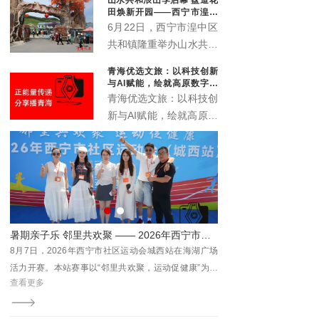
象城启动。活动以“众智
田焕新开园——西宁市湟中
成潮”为主题，联动“雪脉
区共和镇农文旅深度融合再
6月22日，西宁市湟中区
添新名片
计划”，汇聚川、藏、
共和镇隆重举办山水共和
青、甘、宁六家本土文化
浪山季启动仪式暨盘道花
青海优选文旅：以科技创新
机构，搭建西部青年文化
田开业典礼。全新升级的
与AI赋能，绘就高原数字文
交流平台。
盘道花田景区正式对外开
旅新画卷
青海优选文旅：以科技创
放，众多干部群众、非遗
新与AI赋能，绘就高原数
传承人、文艺爱好者及各
字文旅新画卷
地游客齐聚葱湾村，共赏
花海盛景、共品乡土文
脉、共赴乡村文旅新盛
宴。
运动会城西站活力开赛
聚力生态黄河 乐享全民运动 2026 “清清黄河” 彩色跑在尖扎坎布拉开跑
广场
8月9日，中国坎布拉2026首届“清清黄河”全民欢乐彩色
为主
跑在青海省黄南藏族自治州尖扎县激情开跑。800名参
查看更多
居民
赛选手沿黄河丹霞栈道有序出发，在世界级地质公园的
由西
壮阔山水间，开启一场集体育运动、生态研学、文化体
总工
验于一体的沉浸式趣味奔跑，解锁文旅融合全新场景。