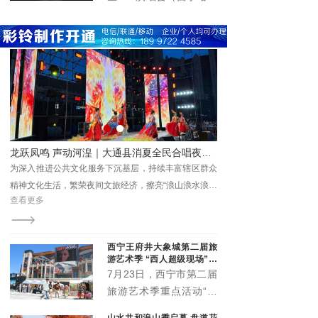
国化实践留存珍贵成果、
题，
在青海体育中心圆满举
提供鲜活范本。
办。演唱会立足丰富群众
精神文化生活、推动文旅
深度融合、激发城市消费
活力，以高规格阵容、高
标准服务、高效能保障，
为市民及游客呈现了一场
音乐盛宴，展现了高原古
城西宁的城市魅力与开放
唱夜精彩上演 点亮夏日夜生活
美景美食双在线！茶卡盐湖“旅游+美食”新业态圈粉游客
形象。
群众
茶卡盐湖凭借澄澈纯净的盐湖风光与自然治愈的高原景
浪大
观，成为青海文旅标志性名片。
查看更多
西宁王府井大象城第二届旅
游艺术季 “西人超级现场”启
幕
7月23日，西宁市第二届
旅游艺术季重点活动“西
人超级现场”在王府井大
山水共和浪山季启幕 盘道花