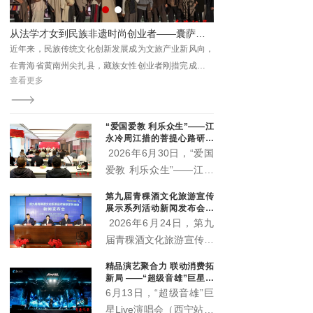
关部门、三江源国家公园
各园区管委会及基层代表
的逐梦之路
文润乡野聚烟火 村晚赋能促振兴 ——城西区杨家寨沉浸式乡村文旅活动点亮群众生活
参加活动。
向，
8月7日，由城西区文体旅游科技局、虎台街道办事处主
了一
办，城西区文化馆、杨家寨村承办的“大地欢歌 幸福西
查看更多
非遗
区”主题村晚精彩启幕。
统活
“爱国爱教 利乐众生”——江
永冷周江措的菩提心路研讨
会在西宁举行 两部新作正式
2026年6月30日，“爱国
出版
爱教 利乐众生”——江永
冷周江措的菩提心路研讨
第九届青稞酒文化旅游宣传
会在青海西宁顺利举办。
展示系列活动新闻发布会召
活动现场正式宣布，由江
开 “土族风情美·青稞美酒
2026年6月24日，第九
香”即将启幕
永冷周江措躬身实践总结
届青稞酒文化旅游宣传展
凝练而成的《心上的菩提
示系列活动新闻发布会在
精品演艺聚合力 联动消费拓
路》《菩提心语·渡心
互助县天佑德大酒店隆重
新局 ——“超级音雄”巨星演
筏》两部著作正式出版发
召开。本届活动以"土族
唱会带动文旅市场持续升温
6月13日，“超级音雄”巨
行，为新时代藏传佛教中
风情美·青稞美酒香"为主
星Live演唱会（西宁站）