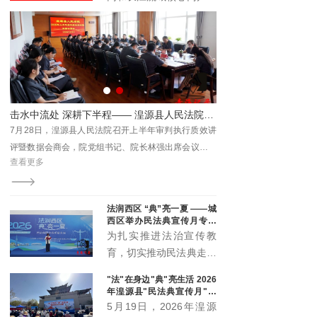
与时代发展注入新动能。
具有广泛的受众基础和强
大的传播能力。它不仅覆
盖了长江流域的多个省区
市，还吸引了全国乃至国
际的关注。青海记录加入
长江网，能够充分利用这
院开展“民法典宣传月”主题普法活动
击水中流处 深耕下半程—— 湟源县人民法院召开2026年上半年案件质效讲评暨数据会商会
一平台的优势，将其内容
日下
7月28日，湟源县人民法院召开上半年审判执行质效讲
传播至更广泛的受众群
化公
评暨数据会商会，院党组书记、院长林强出席会议并讲
体。
查看更多
宣传
话，党组成员、各部门负责人、全体员额法官及法官助
理参会。
法润西区 “典”亮一夏 ——城
西区举办民法典宣传月专场
宣传活动
为扎实推进法治宣传教
育，切实推动民法典走到
群众身边、走进群众心
"法"在身边"典"亮生活 2026
里，5月20日下午，城西
年湟源县"民法典宣传月"启
区委全面依法治区委员会
动
5月19日，2026年湟源