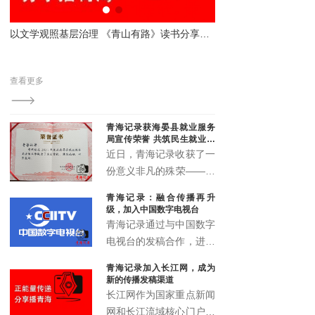
平台，同时进一步发掘储
备省内羽毛球后备人才，
显本土新媒体传播力与影响力
以文学观照基层治理 《青山有路》读书分享会解码法治与为民之路
持续丰富全省青少年体育
泛关
赛事供给。
、青
查看更多
，被
青海记录获海晏县就业服务
局宣传荣誉 共筑民生就业宣
传新篇
近日，青海记录收获了一
份意义非凡的殊荣——来
自海晏县就业服务局的宣
青海记录：融合传播再升
传鼓励荣誉证书。这一荣
级，加入中国数字电视台
誉不仅是对青海记录过往
青海记录通过与中国数字
宣传工作的高度认可，更
电视台的发稿合作，进一
是双方携手推动民生就业
步拓展了融媒体传播矩
青海记录加入长江网，成为
宣传事业发展的有力见
阵，实现了青海故事的多
新的传播发稿渠道
证。
渠道、多层次、多形态传
长江网作为国家重点新闻
播，为高原地区文化传播
网和长江流域核心门户，