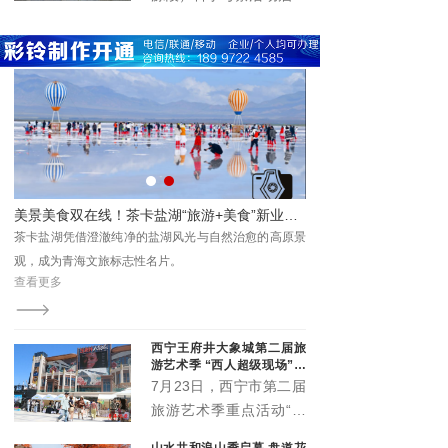
活力，以高规格阵容、高
仪式在西宁市举行。本次
标准服务、高效能保障，
活动由青海极地自然资源
为市民及游客呈现了一场
调查研究院与杂多县政协
音乐盛宴，展现了高原古
主办，旨在重走千年古
城西宁的城市魅力与开放
道，探寻历史遗存，传承
形象。
民族团结精神，推动唐蕃
古道与三江源生态文化综
合科学考察。
唱夜精彩上演 点亮夏日夜生活
美景美食双在线！茶卡盐湖“旅游+美食”新业态圈粉游客
群众
茶卡盐湖凭借澄澈纯净的盐湖风光与自然治愈的高原景
浪大
观，成为青海文旅标志性名片。
查看更多
西宁王府井大象城第二届旅
游艺术季 “西人超级现场”启
幕
7月23日，西宁市第二届
旅游艺术季重点活动“西
人超级现场”在王府井大
山水共和浪山季启幕 盘道花