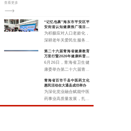
查看更多
老年
的夜
“记忆包裹”海东市平安区平
安街道认知健康推广项目顺
利启动
为积极应对人口老龄化，
深耕老年关爱民生服务，
精准筑牢老年人认知健康
第二十六届青海省健康教育
防线，切实提升辖区老年
万里行暨2026年健康科普讲
群体晚年生活质量。近
解大赛正式启动
6月26日，青海省卫生健
日，由北京韩红爱心慈善
康委举办第二十六届青海
基金会公益支持，青海省
省健康教育万里行启动仪
青海省百市千县中医药文化
社会工作协会执行的“记
式暨2026年健康科普讲
惠民活动在大通县成功举办
忆包裹”海东市平安区平
解大赛，以全民健康素养
为深化党业融合赋能中医
安街道认知健康推广项目
宣传月为契机，围绕 “健
药事业高质量发展，扎实
启动仪式暨认知健康科普
康青海 科普同行” 主题，
推进中医药文化普及与民
讲座，在化隆路社区顺利
展示卫生健康系统科普工
生康养服务提质增效，6
举办。
作成效，选拔优秀科普讲
月18日，青海省百市千
解人才，深入推进健康知
县中医药文化惠民活动在