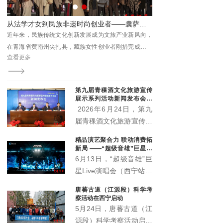
园林集团相关领导及媒体
代表出席本次活动。
新作正式出版
从法学才女到民族非遗时尚创业者——囊萨品牌主理人刚措的逐梦之路
周江
近年来，民族传统文化创新发展成为文旅产业新风向，
场正
在青海省黄南州尖扎县，藏族女性创业者刚措完成了一
查看更多
《心
次跨界蜕变：放弃法学专业的安稳路径，深耕藏地非遗
版发
服饰创新，打造囊萨本土民族品牌，用心走好传统活
提供
化、品牌市场化、向外辐射国内市场的创业征程。
第九届青稞酒文化旅游宣传
展示系列活动新闻发布会召
开 “土族风情美·青稞美酒
2026年6月24日，第九
香”即将启幕
届青稞酒文化旅游宣传展
示系列活动新闻发布会在
精品演艺聚合力 联动消费拓
互助县天佑德大酒店隆重
新局 ——“超级音雄”巨星演
召开。本届活动以"土族
唱会带动文旅市场持续升温
6月13日，“超级音雄”巨
风情美·青稞美酒香"为主
星Live演唱会（西宁站）
题，
在青海体育中心圆满举
唐蕃古道（江源段）科学考
办。演唱会立足丰富群众
察活动在西宁启动
精神文化生活、推动文旅
5月24日，唐蕃古道（江
深度融合、激发城市消费
源段）科学考察活动启动