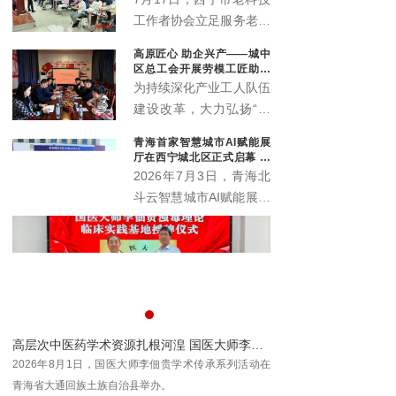
工作者协会立足服务老年
群众职能定位，联动会员
高原匠心 助企兴产——城中
单位中国邮政储蓄银行海
区总工会开展劳模工匠助企
东支行，温情打造“优雅
行专项行动
为持续深化产业工人队伍
暮年 财富护航”养老规划
建设改革，大力弘扬“三
公益科普沙龙，近百名中
种精神”，充分发挥劳模
青海首家智慧城市AI赋能展
老年居民群众赴现场参与
工匠在技术攻关、技能传
厅在西宁城北区正式启幕 为
学习，在暖心轻松的氛围
承、产业升级中的示范引
本土数字化发展注入新动能
2026年7月3日，青海北
中读懂养老金融、筑牢防
领作用，推动助企服务走
斗云智慧城市AI赋能展厅
骗屏障。
深走实、提质增效，7月
在西宁市城北区创新创业
10日，西宁市城中区总
园3号楼4层正式启幕。
工会组织省级劳模马国栋
作为青海本地工程数字化
及其工匠团队，走进西宁
领域的全新展示窗口与交
春旺农业科技开发有限公
流平台，该展厅的落地将
司城中区分公司（总寨
为全省数字经济发展注入
塬），开展劳模工匠助企
青春”第二届全国中老年才艺大会西北展演区青海分区开幕
高层次中医药学术资源扎根河湟 国医大师李佃贵学术平台落地青海大通
新动能，助力各界共探智
行专项服务行动。
"银
2026年8月1日，国医大师李佃贵学术传承系列活动在
慧城市建设新机遇、共绘
北展
青海省大通回族土族自治县举办。
数字青海发展新蓝图。