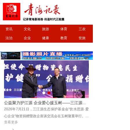
记录青海新画卷 传递时代正能量
资讯
文化
旅游
体育
三农
法治
企业
健康
教育
世旅
农畜产品亮相中意丝路市集
公益聚力护江源 企业爱心援玉树——三江源生态保护基金会爱心企业捐赠暨座谈交流会顺利举行
2026年7月21日，三江源生态保护基金会“饮水思源·爱
心企业”物资捐赠暨政企座谈交流会在玉树隆重举行。三
查看更多
江源生态保护基金会理事长杜捷、副理事长白宗科，玉