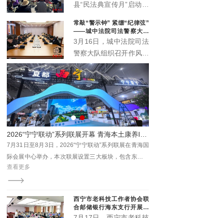
办公室、城西区司法局紧
县“民法典宣传月”启动仪
扣“民法典服务高质量发
式主场活动在丹噶尔古城
常敲“警示钟” 紧绷“纪律弦”
展”主题，在西宁市人民
拱海门隆重举行。本届宣
——城中法院司法警察大队
公园举办“法润西区 ‘典’亮
传月以“‘法’在身边‘典’亮
召开作风建设警示会
3月16日，城中法院司法
一夏”民法典专场宣传活
生活”为主题，由中共湟
警察大队组织召开作风建
动。省、市、区相关领导
源县委宣传部、中共湟源
设警示会。院督察室受邀
出席活动，区委政法委、
县委全面依法治县委员会
参会指导，以严的基调、
区法院、区检察院等30
办公室、湟源县司法局、
实的举措，助力锻造作风
余家单位参与集中宣传。
湟源县工商业联合会联合
过硬、纪律严明的司法警
主办。活动以法治与文化
察铁军。
交融、温情与正义共生的
形式，开启了一场普法惠
赋能促发展 ——青海省烟台（山东）商会乔迁暨数康元高原文旅康养综合体开业
2026“宁宁联动”系列联展开幕 青海本土康养IP“藏地盐姐”亮相引关注
民的生动实践。
海数
7月31日至8月3日，2026“宁宁联动”系列联展在青海国
商会
际会展中心举办，本次联展设置三大板块，包含东西部
查看更多
重要
特色商品及文旅展、西宁进出口商品展、首届西宁青年
济高
文化博览会。
西宁市老科技工作者协会联
合邮储银行海东支行开展养
老金融科普专场沙龙
7月17日，西宁市老科技