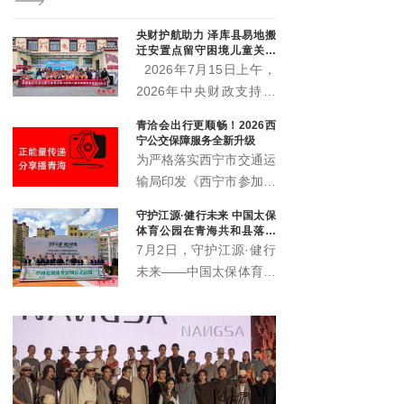
树州政协副主席才多杰、郑州安图生物科技有限公司总
经理王晓军、大魏盛唐（青海）贸易有限公司副总经理
央财护航助力 泽库县易地搬
弓鸽出席活动。州直相关部门、三江源国家公园各园区
迁安置点留守困境儿童关爱
管委会及基层代表参加活动。
项目启动
2026年7月15日上午，
2026年中央财政支持社
会组织参与社会服务项目
青洽会出行更顺畅！2026西
——泽库县牧区易地搬迁
宁公交保障服务全新升级
安置点留守困境儿童关爱
为严格落实西宁市交通运
服务项目，在泽库县东格
输局印发《西宁市参加第
尔社区启动。
27届中国·青海绿色发展
守护江源·健行未来 中国太保
投资贸易洽谈会交通运输
体育公园在青海共和县落成
服务保障工作方案》的通
仪式圆满举办
7月2日，守护江源·健行
知要求，西宁公交集团将
未来——中国太保体育公
开通两条免费专线，并加
园落成启用仪式暨三江源
大区域内巡游网约公交运
绿色保险捐赠仪式在青海
力，全力保障2026年青
省海南州共和县圆满举
洽会安全、有序、顺利举
办。三江源生态保护基金
办。
会、海南州政府、中国太
保、上海建工集团、上海