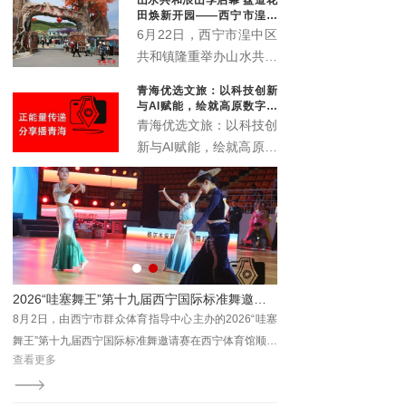
象城启动。活动以“众智
田焕新开园——西宁市湟中
成潮”为主题，联动“雪脉
区共和镇农文旅深度融合再
6月22日，西宁市湟中区
添新名片
计划”，汇聚川、藏、
共和镇隆重举办山水共和
青、甘、宁六家本土文化
浪山季启动仪式暨盘道花
青海优选文旅：以科技创新
机构，搭建西部青年文化
田开业典礼。全新升级的
与AI赋能，绘就高原数字文
交流平台。
盘道花田景区正式对外开
旅新画卷
青海优选文旅：以科技创
放，众多干部群众、非遗
新与AI赋能，绘就高原数
传承人、文艺爱好者及各
字文旅新画卷
地游客齐聚葱湾村，共赏
花海盛景、共品乡土文
脉、共赴乡村文旅新盛
宴。
趣味运动聚邻里 民族团结暖民心 ——2026年西宁市社区运动会城东站激情开赛
2026“哇塞舞王”第十九届西宁国际标准舞邀请赛圆满落幕
中庄
8月2日，由西宁市群众体育指导中心主办的2026“哇塞
业单
舞王”第十九届西宁国际标准舞邀请赛在西宁体育馆顺利
查看更多
场全
收官。
众体
局、