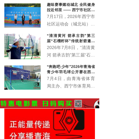
趣味赛事燃动城北 全民健身
联合
拉近邻里 —— 西宁市社区运
动会城北站火热开赛
7月17日，2026年西宁市
社区运动会（城北站）在
北川青唐城花街广场火热
“清清黄河 箭承古韵”第三
开赛，350余名辖区各族
届“石榴籽杯”传统射箭邀请
居民齐聚赛场，共赴家门
赛开赛
2026年7月8日，“清清黄
口的趣味运动之约。
河 箭承古韵”第三届“石榴
籽杯”传统射箭邀请赛暨
“奔跑吧·少年”2026年青海省
青海省第六届全民健身大
青少年羽毛球公开赛在西宁
会西宁赛区射箭比赛在西
火热开赛 426名羽球少年逐
7月4日，由青海省体育
梦赛场
宁市城东区全民健身中心
局主办、西宁市体育局承
射箭场正式拉开帷幕。
办的“奔跑吧·少年”2026
年青海省青少年（学生）
羽毛球公开赛在西宁城西
体育公园正式挥拍开赛。
赛事以专业竞技为纽带，
为全省青少年羽毛球爱好
者搭建起交流切磋的优质