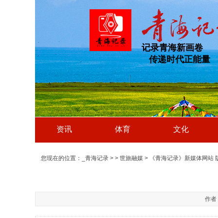
记录青海新画卷
传递时代正能量
资讯
体育
文化
您现在的位置：
_青海记录
>
>
世旅融媒
> 《青海记录》新媒体网站 
作者：