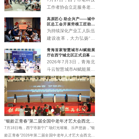
工作者协会立足服务老年
群众职能定位，联动会员
高原匠心 助企兴产——城中
单位中国邮政储蓄银行海
区总工会开展劳模工匠助企
东支行，温情打造“优雅
行专项行动
为持续深化产业工人队伍
暮年 财富护航”养老规划
建设改革，大力弘扬“三
公益科普沙龙，近百名中
种精神”，充分发挥劳模
青海首家智慧城市AI赋能展
老年居民群众赴现场参与
工匠在技术攻关、技能传
厅在西宁城北区正式启幕 为
学习，在暖心轻松的氛围
承、产业升级中的示范引
本土数字化发展注入新动能
2026年7月3日，青海北
中读懂养老金融、筑牢防
领作用，推动助企服务走
斗云智慧城市AI赋能展厅
骗屏障。
深走实、提质增效，7月
在西宁市城北区创新创业
10日，西宁市城中区总
园3号楼4层正式启幕。
工会组织省级劳模马国栋
作为青海本地工程数字化
及其工匠团队，走进西宁
领域的全新展示窗口与交
春旺农业科技开发有限公
流平台，该展厅的落地将
司城中区分公司（总寨
为全省数字经济发展注入
塬），开展劳模工匠助企
师李佃贵学术平台落地青海大通
“银龄正青春”第二届全国中老年才艺大会西北展演区青海分区开幕
新动能，助力各界共探智
行专项服务行动。
动在
7月18日晚，西宁市新宁广场灯光璀璨、乐声悠扬，"银
2026年8月1日，国医
慧城市建设新机遇、共绘
龄正青春"2026年第二届全国中老年人才艺大会西北展
青海省大通回族土族自治
数字青海发展新蓝图。