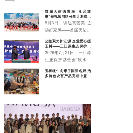
现任党代表、人大代表、政协委员40余名。他们是协会
履职尽责、服务大局、助推地方科技发展的核心骨干队
首届天佑德青海“孝亲故
伍。本次专题会议由部分各级代表委员参会。
事”短视频网络分享计划成果
展示会圆满举行
8月6日，讲述真善美 弘
扬好家风——首届天佑德
青海“孝亲故事”短视频网
公益聚力护江源 企业爱心援
络分享计划成果展示会在
玉树——三江源生态保护基
青海省互助土族自治县天
金会爱心企业捐赠暨座谈交
2026年7月21日，三江源
流会顺利举行
佑德大酒店多功能厅举
生态保护基金会“饮水思
行。
源·爱心企业”物资捐赠暨
玉树牦牛肉牵手国际名厨 治
政企座谈交流会在玉树隆
多特色农畜产品亮相中意丝
重举行。三江源生态保护
路市集
基金会理事长杜捷、副理
事长白宗科，玉树州政协
副主席才多杰、郑州安图
生物科技有限公司总经理
王晓军、大魏盛唐（青
海）贸易有限公司副总经
理弓鸽出席活动。州直相