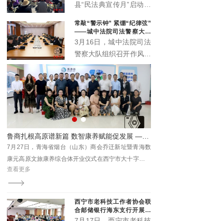
办公室、城西区司法局紧
县“民法典宣传月”启动仪
扣“民法典服务高质量发
式主场活动在丹噶尔古城
常敲“警示钟” 紧绷“纪律弦”
展”主题，在西宁市人民
拱海门隆重举行。本届宣
——城中法院司法警察大队
公园举办“法润西区 ‘典’亮
传月以“‘法’在身边‘典’亮
召开作风建设警示会
3月16日，城中法院司法
一夏”民法典专场宣传活
生活”为主题，由中共湟
警察大队组织召开作风建
动。省、市、区相关领导
源县委宣传部、中共湟源
设警示会。院督察室受邀
出席活动，区委政法委、
县委全面依法治县委员会
参会指导，以严的基调、
区法院、区检察院等30
办公室、湟源县司法局、
实的举措，助力锻造作风
余家单位参与集中宣传。
湟源县工商业联合会联合
过硬、纪律严明的司法警
主办。活动以法治与文化
察铁军。
交融、温情与正义共生的
形式，开启了一场普法惠
系列联展开幕 青海本土康养IP“藏地盐姐”亮相引关注
鲁商扎根高原谱新篇 数智康养赋能促发展 ——青海省烟台（山东）商会乔迁暨数康元高原文旅康养综合体开业
民的生动实践。
海国
7月27日，青海省烟台（山东）商会乔迁新址暨青海数
7月31日至8月3日，202
西部
康元高原文旅康养综合体开业仪式在西宁市大十字商会
际会展中心举办，本次联
查看更多
查看更多
青年
新址隆重举行。此次盛会不仅是商会发展历程中的重要
特色商品及文旅展、西宁
里程碑，更是鲁商在青深化产业布局、助力地方经济高
文化博览会。
质量发展的生动实践。
西宁市老科技工作者协会联
合邮储银行海东支行开展养
老金融科普专场沙龙
7月17日，西宁市老科技