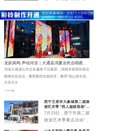
国化实践留存珍贵成果、
题，
在青海体育中心圆满举
提供鲜活范本。
办。演唱会立足丰富群众
精神文化生活、推动文旅
深度融合、激发城市消费
活力，以高规格阵容、高
标准服务、高效能保障，
为市民及游客呈现了一场
音乐盛宴，展现了高原古
城西宁的城市魅力与开放
游+美食”新业态圈粉游客
龙跃凤鸣 声动河湟｜大通县消夏全民合唱夜精彩上演 点亮夏日夜生活
形象。
原景
为深入推进公共文化服务下沉基层，持续丰富辖区群众
茶卡盐湖凭借澄澈纯净的
精神文化生活，繁荣夜间文旅经济，擦亮“浪山浪水浪大
观，成为青海文旅标志性
查看更多
查看更多
通·在桥头感受这个夏的夜”城市文旅品牌。
西宁王府井大象城第二届旅
游艺术季 “西人超级现场”启
幕
7月23日，西宁市第二届
旅游艺术季重点活动“西
人超级现场”在王府井大
山水共和浪山季启幕 盘道花