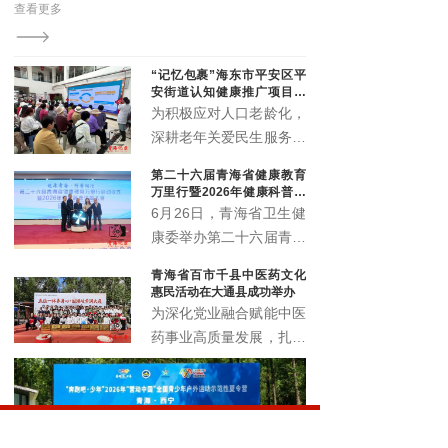
查看更多
查看更多
演区青海分区展演开幕式启幕。来自全省各地的中老年
文艺爱好者齐聚一堂，用歌舞与热情点亮了夏都的夜
空。
“记忆包裹”海东市平安区平
安街道认知健康推广项目顺
利启动
为积极应对人口老龄化，
深耕老年关爱民生服务，
精准筑牢老年人认知健康
第二十六届青海省健康教育
防线，切实提升辖区老年
万里行暨2026年健康科普讲
群体晚年生活质量。近
解大赛正式启动
6月26日，青海省卫生健
日，由北京韩红爱心慈善
康委举办第二十六届青海
基金会公益支持，青海省
省健康教育万里行启动仪
青海省百市千县中医药文化
社会工作协会执行的“记
式暨2026年健康科普讲
惠民活动在大通县成功举办
忆包裹”海东市平安区平
解大赛，以全民健康素养
为深化党业融合赋能中医
安街道认知健康推广项目
宣传月为契机，围绕 “健
药事业高质量发展，扎实
启动仪式暨认知健康科普
康青海 科普同行” 主题，
推进中医药文化普及与民
讲座，在化隆路社区顺利
展示卫生健康系统科普工
生康养服务提质增效，6
举办。
作成效，选拔优秀科普讲
月18日，青海省百市千
解人才，深入推进健康知
县中医药文化惠民活动在