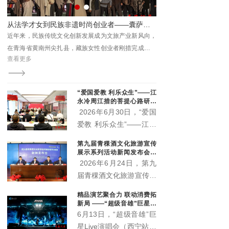
关部门、三江源国家公园
各园区管委会及基层代表
能促振兴 ——城西区杨家寨沉浸式乡村文旅活动点亮群众生活
从法学才女到民族非遗时尚创业者——囊萨品牌主理人刚措的逐梦之路
参加活动。
处主
近年来，民族传统文化创新发展成为文旅产业新风向，
8月7日，由城西区文体旅
福西
在青海省黄南州尖扎县，藏族女性创业者刚措完成了一
办，城西区文化馆、杨家寨
查看更多
查看更多
次跨界蜕变：放弃法学专业的安稳路径，深耕藏地非遗
区”主题村晚精彩启幕。
服饰创新，打造囊萨本土民族品牌，用心走好传统活
化、品牌市场化、向外辐射国内市场的创业征程。
“爱国爱教 利乐众生”——江
永冷周江措的菩提心路研讨
会在西宁举行 两部新作正式
2026年6月30日，“爱国
出版
爱教 利乐众生”——江永
冷周江措的菩提心路研讨
第九届青稞酒文化旅游宣传
会在青海西宁顺利举办。
展示系列活动新闻发布会召
活动现场正式宣布，由江
开 “土族风情美·青稞美酒
2026年6月24日，第九
香”即将启幕
永冷周江措躬身实践总结
届青稞酒文化旅游宣传展
凝练而成的《心上的菩提
示系列活动新闻发布会在
精品演艺聚合力 联动消费拓
路》《菩提心语·渡心
互助县天佑德大酒店隆重
新局 ——“超级音雄”巨星演
筏》两部著作正式出版发
召开。本届活动以"土族
唱会带动文旅市场持续升温
6月13日，“超级音雄”巨
行，为新时代藏传佛教中
风情美·青稞美酒香"为主
星Live演唱会（西宁站）