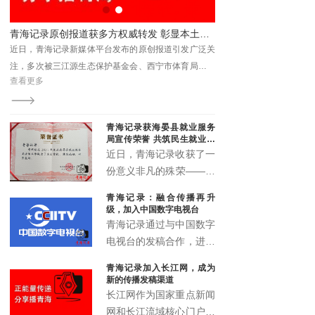
书分享会解码法治与为民之路
青海记录原创报道获多方权威转发 彰显本土新媒体传播力与影响力
近日，青海记录新媒体平台发布的原创报道引发广泛关
注，多次被三江源生态保护基金会、西宁市体育局、青
查看更多
查看更多
海省企业信用协会、湟源县教育局等单位转发引用，被
视为具有媒体关注度的权威转载内容。
青海记录获海晏县就业服务
局宣传荣誉 共筑民生就业宣
传新篇
近日，青海记录收获了一
份意义非凡的殊荣——来
自海晏县就业服务局的宣
青海记录：融合传播再升
传鼓励荣誉证书。这一荣
级，加入中国数字电视台
誉不仅是对青海记录过往
青海记录通过与中国数字
宣传工作的高度认可，更
电视台的发稿合作，进一
是双方携手推动民生就业
步拓展了融媒体传播矩
青海记录加入长江网，成为
宣传事业发展的有力见
阵，实现了青海故事的多
新的传播发稿渠道
证。
渠道、多层次、多形态传
长江网作为国家重点新闻
播，为高原地区文化传播
网和长江流域核心门户，