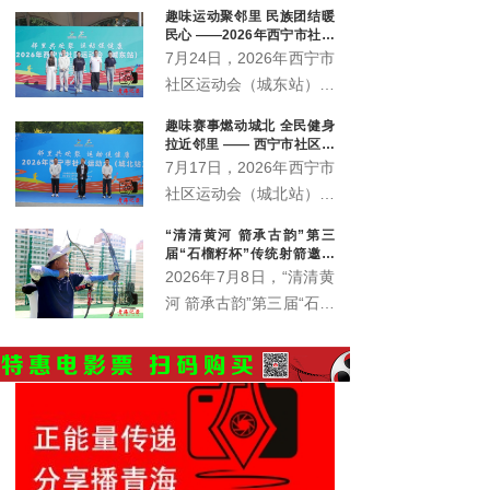
趣味运动聚邻里 民族团结暖
会、城西区文体旅游科技
民心 ——2026年西宁市社区
运动会城东站激情开赛
7月24日，2026年西宁市
社区运动会（城东站）在
中庄铁路体育馆广场激情
趣味赛事燃动城北 全民健身
开赛。来自辖区各社区、
拉近邻里 —— 西宁市社区运
企事业单位的近400名各
动会城北站火热开赛
7月17日，2026年西宁市
族群众齐聚一堂，在家门
社区运动会（城北站）在
口共赴一场全民健身之
北川青唐城花街广场火热
“清清黄河 箭承古韵”第三
约。本站赛事由西宁市体
开赛，350余名辖区各族
届“石榴籽杯”传统射箭邀请
育局主办，市群众体育指
居民齐聚赛场，共赴家门
赛开赛
2026年7月8日，“清清黄
导中心、城东区总工会、
口的趣味运动之约。
河 箭承古韵”第三届“石榴
城东区文体旅游科技局、
籽杯”传统射箭邀请赛暨
火车站街道办事处、青海
青海省第六届全民健身大
护您坊企业管理有限公司
会西宁赛区射箭比赛在西
联合承办。
宁市城东区全民健身中心
射箭场正式拉开帷幕。