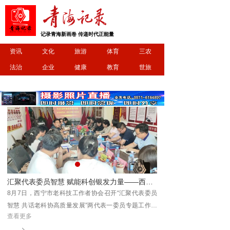
记录青海新画卷 传递时代正能量
资讯
文化
旅游
体育
三农
法治
企业
健康
教育
世旅
明日开跑！2026 首届 “清清黄河” 全民欢乐彩色跑相约坎布拉
汇聚代表委员智慧 赋能科创银发力量——西宁市老科技工作者协会召开两代表一委员专题工作会议
坎布
8月7日，西宁市老科技工作者协会召开“汇聚代表委员
8月9日，2026首届“清
享一
智慧 共话老科协高质量发展”两代表一委员专题工作会
拉世界地质公园开赛，参
查看更多
查看更多
议。协会聚集了会员中的党的十九大代表省市级历届及
场治愈又欢乐的彩色运动