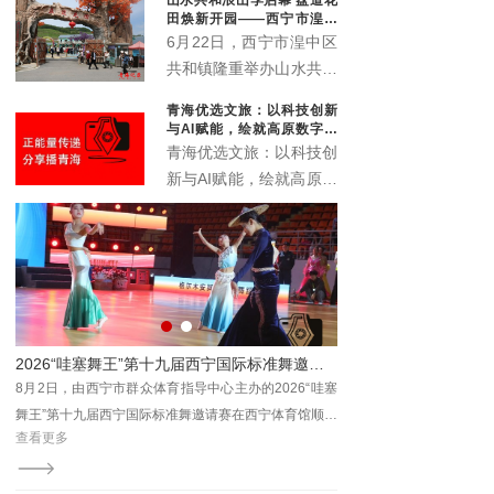
象城启动。活动以“众智
田焕新开园——西宁市湟中
成潮”为主题，联动“雪脉
区共和镇农文旅深度融合再
6月22日，西宁市湟中区
添新名片
计划”，汇聚川、藏、
共和镇隆重举办山水共和
青、甘、宁六家本土文化
浪山季启动仪式暨盘道花
青海优选文旅：以科技创新
机构，搭建西部青年文化
田开业典礼。全新升级的
与AI赋能，绘就高原数字文
交流平台。
盘道花田景区正式对外开
旅新画卷
青海优选文旅：以科技创
放，众多干部群众、非遗
新与AI赋能，绘就高原数
传承人、文艺爱好者及各
字文旅新画卷
地游客齐聚葱湾村，共赏
花海盛景、共品乡土文
脉、共赴乡村文旅新盛
宴。
运动会城西站活力开赛
2026“哇塞舞王”第十九届西宁国际标准舞邀请赛圆满落幕
广场
8月2日，由西宁市群众体育指导中心主办的2026“哇塞
8月7日，2026年西宁
为主
舞王”第十九届西宁国际标准舞邀请赛在西宁体育馆顺利
活力开赛。本站赛事以“邻
查看更多
查看更多
居民
收官。
题，来自城西区各社区及辖
由西
齐聚一堂，在清凉夏都尽
总工
宁市体育局主办，市群众