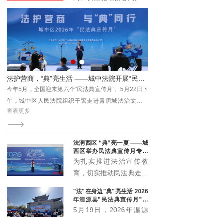
与时代发展注入新动能。
具有广泛的受众基础和强
大的传播能力。它不仅覆
盖了长江流域的多个省区
市，还吸引了全国乃至国
际的关注。青海记录加入
长江网，能够充分利用这
— 湟源县人民法院召开2026年上半年案件质效讲评暨数据会商会
法护营商，“典”亮生活 ——城中法院开展“民法典宣传月”主题普法活动
一平台的优势，将其内容
效讲
今年5月，全国迎来第六个“民法典宣传月”。5月22日下
7月28日，湟源县人民法
传播至更广泛的受众群
并讲
午，城中区人民法院组织干警走进青唐城法治文化公
评暨数据会商会，院党组
体。
查看更多
查看更多
官助
园，开展以“法护营商与‘典’同行”为主题的全区普法宣传
话，党组成员、各部门负
活动，将民法典的温暖与力量送到群众身边。
理参会。
法润西区 “典”亮一夏 ——城
西区举办民法典宣传月专场
宣传活动
为扎实推进法治宣传教
育，切实推动民法典走到
群众身边、走进群众心
"法"在身边"典"亮生活 2026
里，5月20日下午，城西
年湟源县"民法典宣传月"启
区委全面依法治区委员会
动
5月19日，2026年湟源