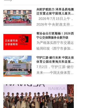
树州政协副主席才多杰、郑州安图生物科技有限公司总
经理王晓军、大魏盛唐（青海）贸易有限公司副总经理
央财护航助力 泽库县易地搬
弓鸽出席活动。州直相关部门、三江源国家公园各园区
迁安置点留守困境儿童关爱
管委会及基层代表参加活动。
项目启动
2026年7月15日上午，
2026年中央财政支持社
会组织参与社会服务项目
青洽会出行更顺畅！2026西
——泽库县牧区易地搬迁
宁公交保障服务全新升级
安置点留守困境儿童关爱
为严格落实西宁市交通运
服务项目，在泽库县东格
输局印发《西宁市参加第
尔社区启动。
27届中国·青海绿色发展
守护江源·健行未来 中国太保
投资贸易洽谈会交通运输
体育公园在青海共和县落成
服务保障工作方案》的通
仪式圆满举办
7月2日，守护江源·健行
知要求，西宁公交集团将
未来——中国太保体育公
开通两条免费专线，并加
园落成启用仪式暨三江源
大区域内巡游网约公交运
绿色保险捐赠仪式在青海
力，全力保障2026年青
省海南州共和县圆满举
洽会安全、有序、顺利举
办。三江源生态保护基金
办。
会、海南州政府、中国太
保、上海建工集团、上海