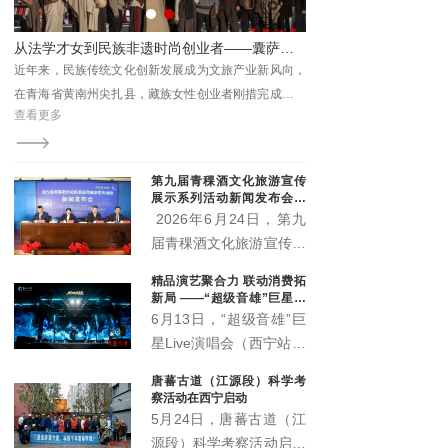
园林集团相关领导及媒体
代表出席本次活动。
新作正式出版
从法学才女到民族非遗时尚创业者——囊萨品牌主理人刚措的逐梦之路
周江
近年来，民族传统文化创新发展成为文旅产业新风向，
场正
在青海省黄南州尖扎县，藏族女性创业者刚措完成了一
查看更多
《心
次跨界蜕变：放弃法学专业的安稳路径，深耕藏地非遗
版发
服饰创新，打造囊萨本土民族品牌，用心走好传统活
提供
化、品牌市场化、向外辐射国内市场的创业征程。
第九届青稞酒文化旅游宣传
展示系列活动新闻发布会召
开 “土族风情美·青稞美酒
2026年6月24日，第九
香”即将启幕
届青稞酒文化旅游宣传展
示系列活动新闻发布会在
精品演艺聚合力 联动消费拓
互助县天佑德大酒店隆重
新局 ——“超级音雄”巨星演
召开。本届活动以"土族
唱会带动文旅市场持续升温
6月13日，“超级音雄”巨
风情美·青稞美酒香"为主
星Live演唱会（西宁站）
题，
在青海体育中心圆满举
唐蕃古道（江源段）科学考
办。演唱会立足丰富群众
察活动在西宁启动
精神文化生活、推动文旅
5月24日，唐蕃古道（江
深度融合、激发城市消费
源段）科学考察活动启动