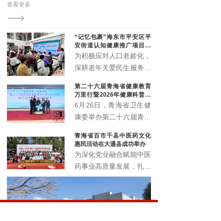
查看更多
老年
的夜
“记忆包裹”海东市平安区平
安街道认知健康推广项目顺
利启动
为积极应对人口老龄化，
深耕老年关爱民生服务，
精准筑牢老年人认知健康
第二十六届青海省健康教育
防线，切实提升辖区老年
万里行暨2026年健康科普讲
群体晚年生活质量。近
解大赛正式启动
6月26日，青海省卫生健
日，由北京韩红爱心慈善
康委举办第二十六届青海
基金会公益支持，青海省
省健康教育万里行启动仪
青海省百市千县中医药文化
社会工作协会执行的“记
式暨2026年健康科普讲
惠民活动在大通县成功举办
忆包裹”海东市平安区平
解大赛，以全民健康素养
为深化党业融合赋能中医
安街道认知健康推广项目
宣传月为契机，围绕 “健
药事业高质量发展，扎实
启动仪式暨认知健康科普
康青海 科普同行” 主题，
推进中医药文化普及与民
讲座，在化隆路社区顺利
展示卫生健康系统科普工
生康养服务提质增效，6
举办。
作成效，选拔优秀科普讲
月18日，青海省百市千
解人才，深入推进健康知
县中医药文化惠民活动在