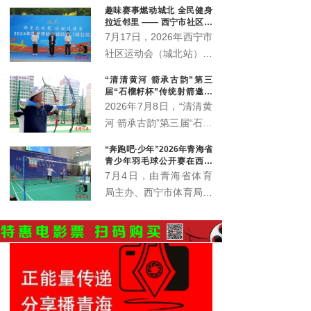
趣味赛事燃动城北 全民健身
联合
拉近邻里 —— 西宁市社区运
动会城北站火热开赛
7月17日，2026年西宁市
社区运动会（城北站）在
北川青唐城花街广场火热
“清清黄河 箭承古韵”第三
开赛，350余名辖区各族
届“石榴籽杯”传统射箭邀请
居民齐聚赛场，共赴家门
赛开赛
2026年7月8日，“清清黄
口的趣味运动之约。
河 箭承古韵”第三届“石榴
籽杯”传统射箭邀请赛暨
“奔跑吧·少年”2026年青海省
青海省第六届全民健身大
青少年羽毛球公开赛在西宁
会西宁赛区射箭比赛在西
火热开赛 426名羽球少年逐
7月4日，由青海省体育
梦赛场
宁市城东区全民健身中心
局主办、西宁市体育局承
射箭场正式拉开帷幕。
办的“奔跑吧·少年”2026
年青海省青少年（学生）
羽毛球公开赛在西宁城西
体育公园正式挥拍开赛。
赛事以专业竞技为纽带，
为全省青少年羽毛球爱好
者搭建起交流切磋的优质