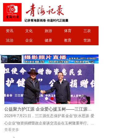
记录青海新画卷 传递时代正能量
资讯
文化
旅游
体育
三农
法治
企业
健康
教育
世旅
农畜产品亮相中意丝路市集
公益聚力护江源 企业爱心援玉树——三江源生态保护基金会爱心企业捐赠暨座谈交流会顺利举行
2026年7月21日，三江源生态保护基金会“饮水思源·爱
心企业”物资捐赠暨政企座谈交流会在玉树隆重举行。三
查看更多
江源生态保护基金会理事长杜捷、副理事长白宗科，玉