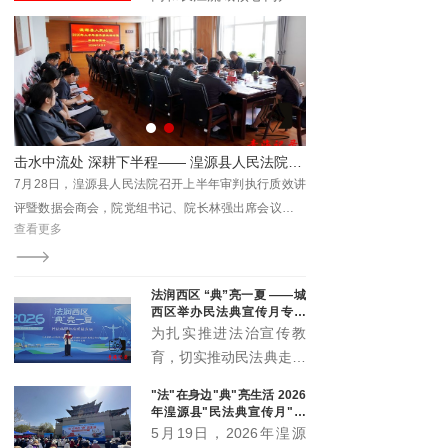
与时代发展注入新动能。
具有广泛的受众基础和强
大的传播能力。它不仅覆
盖了长江流域的多个省区
市，还吸引了全国乃至国
际的关注。青海记录加入
长江网，能够充分利用这
院开展“民法典宣传月”主题普法活动
击水中流处 深耕下半程—— 湟源县人民法院召开2026年上半年案件质效讲评暨数据会商会
一平台的优势，将其内容
日下
7月28日，湟源县人民法院召开上半年审判执行质效讲
传播至更广泛的受众群
化公
评暨数据会商会，院党组书记、院长林强出席会议并讲
体。
查看更多
宣传
话，党组成员、各部门负责人、全体员额法官及法官助
理参会。
法润西区 “典”亮一夏 ——城
西区举办民法典宣传月专场
宣传活动
为扎实推进法治宣传教
育，切实推动民法典走到
群众身边、走进群众心
"法"在身边"典"亮生活 2026
里，5月20日下午，城西
年湟源县"民法典宣传月"启
区委全面依法治区委员会
动
5月19日，2026年湟源