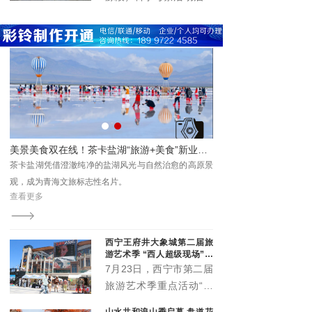
活力，以高规格阵容、高
仪式在西宁市举行。本次
标准服务、高效能保障，
活动由青海极地自然资源
为市民及游客呈现了一场
调查研究院与杂多县政协
音乐盛宴，展现了高原古
主办，旨在重走千年古
城西宁的城市魅力与开放
道，探寻历史遗存，传承
形象。
民族团结精神，推动唐蕃
古道与三江源生态文化综
合科学考察。
唱夜精彩上演 点亮夏日夜生活
美景美食双在线！茶卡盐湖“旅游+美食”新业态圈粉游客
群众
茶卡盐湖凭借澄澈纯净的盐湖风光与自然治愈的高原景
浪大
观，成为青海文旅标志性名片。
查看更多
西宁王府井大象城第二届旅
游艺术季 “西人超级现场”启
幕
7月23日，西宁市第二届
旅游艺术季重点活动“西
人超级现场”在王府井大
山水共和浪山季启幕 盘道花