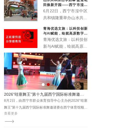
象城启动。活动以“众智
田焕新开园——西宁市湟中
成潮”为主题，联动“雪脉
区共和镇农文旅深度融合再
6月22日，西宁市湟中区
添新名片
计划”，汇聚川、藏、
共和镇隆重举办山水共和
青、甘、宁六家本土文化
浪山季启动仪式暨盘道花
青海优选文旅：以科技创新
机构，搭建西部青年文化
田开业典礼。全新升级的
与AI赋能，绘就高原数字文
交流平台。
盘道花田景区正式对外开
旅新画卷
青海优选文旅：以科技创
放，众多干部群众、非遗
新与AI赋能，绘就高原数
传承人、文艺爱好者及各
字文旅新画卷
地游客齐聚葱湾村，共赏
花海盛景、共品乡土文
脉、共赴乡村文旅新盛
宴。
趣味运动聚邻里 民族团结暖民心 ——2026年西宁市社区运动会城东站激情开赛
2026“哇塞舞王”第十九届西宁国际标准舞邀请赛圆满落幕
中庄
8月2日，由西宁市群众体育指导中心主办的2026“哇塞
业单
舞王”第十九届西宁国际标准舞邀请赛在西宁体育馆顺利
查看更多
场全
收官。
众体
局、