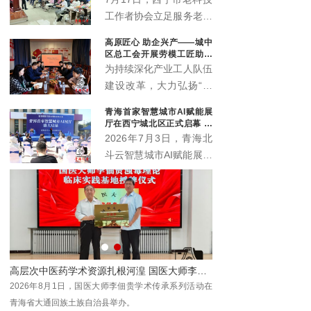
工作者协会立足服务老年
群众职能定位，联动会员
高原匠心 助企兴产——城中
单位中国邮政储蓄银行海
区总工会开展劳模工匠助企
东支行，温情打造“优雅
行专项行动
为持续深化产业工人队伍
暮年 财富护航”养老规划
建设改革，大力弘扬“三
公益科普沙龙，近百名中
种精神”，充分发挥劳模
青海首家智慧城市AI赋能展
老年居民群众赴现场参与
工匠在技术攻关、技能传
厅在西宁城北区正式启幕 为
学习，在暖心轻松的氛围
承、产业升级中的示范引
本土数字化发展注入新动能
2026年7月3日，青海北
中读懂养老金融、筑牢防
领作用，推动助企服务走
斗云智慧城市AI赋能展厅
骗屏障。
深走实、提质增效，7月
在西宁市城北区创新创业
10日，西宁市城中区总
园3号楼4层正式启幕。
工会组织省级劳模马国栋
作为青海本地工程数字化
及其工匠团队，走进西宁
领域的全新展示窗口与交
春旺农业科技开发有限公
流平台，该展厅的落地将
司城中区分公司（总寨
为全省数字经济发展注入
塬），开展劳模工匠助企
青春”第二届全国中老年才艺大会西北展演区青海分区开幕
高层次中医药学术资源扎根河湟 国医大师李佃贵学术平台落地青海大通
新动能，助力各界共探智
行专项服务行动。
"银
2026年8月1日，国医大师李佃贵学术传承系列活动在
慧城市建设新机遇、共绘
北展
青海省大通回族土族自治县举办。
数字青海发展新蓝图。