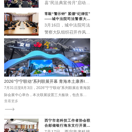
办公室、城西区司法局紧
县“民法典宣传月”启动仪
扣“民法典服务高质量发
式主场活动在丹噶尔古城
常敲“警示钟” 紧绷“纪律弦”
展”主题，在西宁市人民
拱海门隆重举行。本届宣
——城中法院司法警察大队
公园举办“法润西区 ‘典’亮
传月以“‘法’在身边‘典’亮
召开作风建设警示会
3月16日，城中法院司法
一夏”民法典专场宣传活
生活”为主题，由中共湟
警察大队组织召开作风建
动。省、市、区相关领导
源县委宣传部、中共湟源
设警示会。院督察室受邀
出席活动，区委政法委、
县委全面依法治县委员会
参会指导，以严的基调、
区法院、区检察院等30
办公室、湟源县司法局、
实的举措，助力锻造作风
余家单位参与集中宣传。
湟源县工商业联合会联合
过硬、纪律严明的司法警
主办。活动以法治与文化
察铁军。
交融、温情与正义共生的
形式，开启了一场普法惠
赋能促发展 ——青海省烟台（山东）商会乔迁暨数康元高原文旅康养综合体开业
2026“宁宁联动”系列联展开幕 青海本土康养IP“藏地盐姐”亮相引关注
民的生动实践。
海数
7月31日至8月3日，2026“宁宁联动”系列联展在青海国
商会
际会展中心举办，本次联展设置三大板块，包含东西部
查看更多
重要
特色商品及文旅展、西宁进出口商品展、首届西宁青年
济高
文化博览会。
西宁市老科技工作者协会联
合邮储银行海东支行开展养
老金融科普专场沙龙
7月17日，西宁市老科技