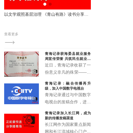
平台，同时进一步发掘储
备省内羽毛球后备人才，
显本土新媒体传播力与影响力
以文学观照基层治理 《青山有路》读书分享会解码法治与为民之路
持续丰富全省青少年体育
泛关
赛事供给。
、青
查看更多
，被
青海记录获海晏县就业服务
局宣传荣誉 共筑民生就业宣
传新篇
近日，青海记录收获了一
份意义非凡的殊荣——来
自海晏县就业服务局的宣
青海记录：融合传播再升
传鼓励荣誉证书。这一荣
级，加入中国数字电视台
誉不仅是对青海记录过往
青海记录通过与中国数字
宣传工作的高度认可，更
电视台的发稿合作，进一
是双方携手推动民生就业
步拓展了融媒体传播矩
青海记录加入长江网，成为
宣传事业发展的有力见
阵，实现了青海故事的多
新的传播发稿渠道
证。
渠道、多层次、多形态传
长江网作为国家重点新闻
播，为高原地区文化传播
网和长江流域核心门户，