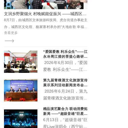
的逐梦之路
文润乡野聚烟火 村晚赋能促振兴 ——城西区杨家寨沉浸式乡村文旅活动点亮群众生活
向，
8月7日，由城西区文体旅游科技局、虎台街道办事处主
了一
办，城西区文化馆、杨家寨村承办的“大地欢歌 幸福西
查看更多
非遗
区”主题村晚精彩启幕。
统活
“爱国爱教 利乐众生”——江
永冷周江措的菩提心路研讨
会在西宁举行 两部新作正式
2026年6月30日，“爱国
出版
爱教 利乐众生”——江永
冷周江措的菩提心路研讨
第九届青稞酒文化旅游宣传
会在青海西宁顺利举办。
展示系列活动新闻发布会召
活动现场正式宣布，由江
开 “土族风情美·青稞美酒
2026年6月24日，第九
香”即将启幕
永冷周江措躬身实践总结
届青稞酒文化旅游宣传展
凝练而成的《心上的菩提
示系列活动新闻发布会在
精品演艺聚合力 联动消费拓
路》《菩提心语·渡心
互助县天佑德大酒店隆重
新局 ——“超级音雄”巨星演
筏》两部著作正式出版发
召开。本届活动以"土族
唱会带动文旅市场持续升温
6月13日，“超级音雄”巨
行，为新时代藏传佛教中
风情美·青稞美酒香"为主
星Live演唱会（西宁站）