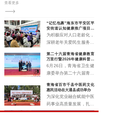
查看更多
老年
的夜
“记忆包裹”海东市平安区平
安街道认知健康推广项目顺
利启动
为积极应对人口老龄化，
深耕老年关爱民生服务，
精准筑牢老年人认知健康
第二十六届青海省健康教育
防线，切实提升辖区老年
万里行暨2026年健康科普讲
群体晚年生活质量。近
解大赛正式启动
6月26日，青海省卫生健
日，由北京韩红爱心慈善
康委举办第二十六届青海
基金会公益支持，青海省
省健康教育万里行启动仪
青海省百市千县中医药文化
社会工作协会执行的“记
式暨2026年健康科普讲
惠民活动在大通县成功举办
忆包裹”海东市平安区平
解大赛，以全民健康素养
为深化党业融合赋能中医
安街道认知健康推广项目
宣传月为契机，围绕 “健
药事业高质量发展，扎实
启动仪式暨认知健康科普
康青海 科普同行” 主题，
推进中医药文化普及与民
讲座，在化隆路社区顺利
展示卫生健康系统科普工
生康养服务提质增效，6
举办。
作成效，选拔优秀科普讲
月18日，青海省百市千
解人才，深入推进健康知
县中医药文化惠民活动在