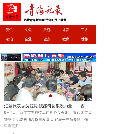
记录青海新画卷 传递时代正能量
资讯
文化
旅游
体育
三农
法治
企业
健康
教育
世旅
德青海“孝亲故事”短视频网络分享计划成果展示会圆满举行
汇聚代表委员智慧 赋能科创银发力量——西宁市老科技工作者协会召开两代表一委员专题工作会议
德青
8月7日，西宁市老科技工作者协会召开“汇聚代表委员
海省
智慧 共话老科协高质量发展”两代表一委员专题工作会
查看更多
议。协会聚集了会员中的党的十九大代表省市级历届及