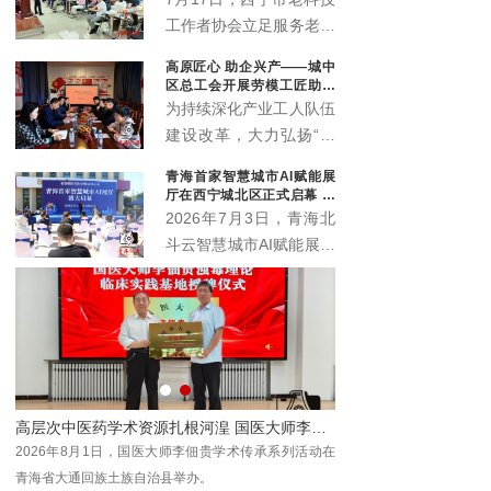
工作者协会立足服务老年
群众职能定位，联动会员
高原匠心 助企兴产——城中
单位中国邮政储蓄银行海
区总工会开展劳模工匠助企
东支行，温情打造“优雅
行专项行动
为持续深化产业工人队伍
暮年 财富护航”养老规划
建设改革，大力弘扬“三
公益科普沙龙，近百名中
种精神”，充分发挥劳模
青海首家智慧城市AI赋能展
老年居民群众赴现场参与
工匠在技术攻关、技能传
厅在西宁城北区正式启幕 为
学习，在暖心轻松的氛围
承、产业升级中的示范引
本土数字化发展注入新动能
2026年7月3日，青海北
中读懂养老金融、筑牢防
领作用，推动助企服务走
斗云智慧城市AI赋能展厅
骗屏障。
深走实、提质增效，7月
在西宁市城北区创新创业
10日，西宁市城中区总
园3号楼4层正式启幕。
工会组织省级劳模马国栋
作为青海本地工程数字化
及其工匠团队，走进西宁
领域的全新展示窗口与交
春旺农业科技开发有限公
流平台，该展厅的落地将
司城中区分公司（总寨
为全省数字经济发展注入
塬），开展劳模工匠助企
青春”第二届全国中老年才艺大会西北展演区青海分区开幕
高层次中医药学术资源扎根河湟 国医大师李佃贵学术平台落地青海大通
新动能，助力各界共探智
行专项服务行动。
"银
2026年8月1日，国医大师李佃贵学术传承系列活动在
慧城市建设新机遇、共绘
北展
青海省大通回族土族自治县举办。
数字青海发展新蓝图。