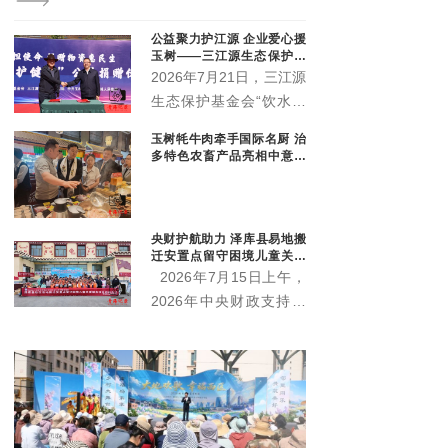
现任党代表、人大代表、政协委员40余名。他们是协会
履职尽责、服务大局、助推地方科技发展的核心骨干队
公益聚力护江源 企业爱心援
伍。本次专题会议由部分各级代表委员参会。
玉树——三江源生态保护基
金会爱心企业捐赠暨座谈交
2026年7月21日，三江源
流会顺利举行
生态保护基金会“饮水思
源·爱心企业”物资捐赠暨
玉树牦牛肉牵手国际名厨 治
政企座谈交流会在玉树隆
多特色农畜产品亮相中意丝
重举行。三江源生态保护
路市集
基金会理事长杜捷、副理
事长白宗科，玉树州政协
央财护航助力 泽库县易地搬
副主席才多杰、郑州安图
迁安置点留守困境儿童关爱
生物科技有限公司总经理
项目启动
2026年7月15日上午，
王晓军、大魏盛唐（青
2026年中央财政支持社
海）贸易有限公司副总经
会组织参与社会服务项目
理弓鸽出席活动。州直相
——泽库县牧区易地搬迁
关部门、三江源国家公园
安置点留守困境儿童关爱
各园区管委会及基层代表
服务项目，在泽库县东格
参加活动。
尔社区启动。