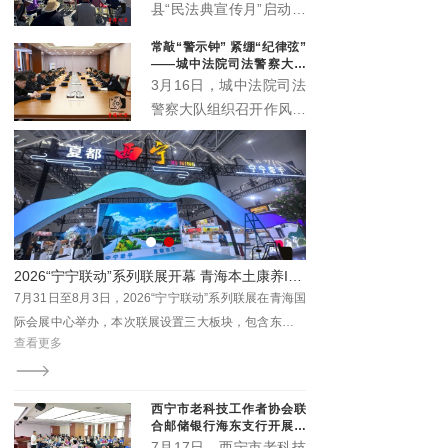
办公室、城西区司法局紧
县“民法典宣传月”启动仪
扣“民法典服务高质量发
式主场活动在丹噶尔古城
常敲“警示钟” 紧绷“纪律弦”
展”主题，在西宁市人民
拱海门隆重举行。本届宣
——城中法院司法警察大队
公园举办“法润西区 ‘典’亮
传月以“‘法’在身边‘典’亮
召开作风建设警示会
3月16日，城中法院司法
一夏”民法典专场宣传活
生活”为主题，由中共湟
警察大队组织召开作风建
动。省、市、区相关领导
源县委宣传部、中共湟源
设警示会。院督察室受邀
出席活动，区委政法委、
县委全面依法治县委员会
参会指导，以严的基调、
区法院、区检察院等30
办公室、湟源县司法局、
实的举措，助力锻造作风
余家单位参与集中宣传。
湟源县工商业联合会联合
过硬、纪律严明的司法警
主办。活动以法治与文化
察铁军。
交融、温情与正义共生的
形式，开启了一场普法惠
赋能促发展 ——青海省烟台（山东）商会乔迁暨数康元高原文旅康养综合体开业
2026“宁宁联动”系列联展开幕 青海本土康养IP“藏地盐姐”亮相引关注
民的生动实践。
海数
7月31日至8月3日，2026“宁宁联动”系列联展在青海国
商会
际会展中心举办，本次联展设置三大板块，包含东西部
查看更多
重要
特色商品及文旅展、西宁进出口商品展、首届西宁青年
济高
文化博览会。
西宁市老科技工作者协会联
合邮储银行海东支行开展养
老金融科普专场沙龙
7月17日，西宁市老科技