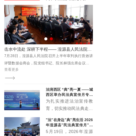
与时代发展注入新动能。
具有广泛的受众基础和强
大的传播能力。它不仅覆
盖了长江流域的多个省区
市，还吸引了全国乃至国
际的关注。青海记录加入
长江网，能够充分利用这
院开展“民法典宣传月”主题普法活动
击水中流处 深耕下半程—— 湟源县人民法院召开2026年上半年案件质效讲评暨数据会商会
一平台的优势，将其内容
日下
7月28日，湟源县人民法院召开上半年审判执行质效讲
传播至更广泛的受众群
化公
评暨数据会商会，院党组书记、院长林强出席会议并讲
体。
查看更多
宣传
话，党组成员、各部门负责人、全体员额法官及法官助
理参会。
法润西区 “典”亮一夏 ——城
西区举办民法典宣传月专场
宣传活动
为扎实推进法治宣传教
育，切实推动民法典走到
群众身边、走进群众心
"法"在身边"典"亮生活 2026
里，5月20日下午，城西
年湟源县"民法典宣传月"启
区委全面依法治区委员会
动
5月19日，2026年湟源