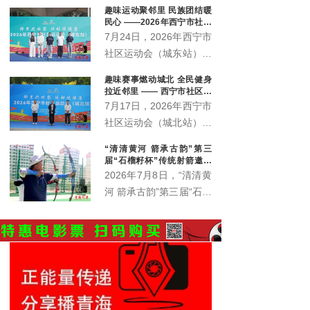
趣味运动聚邻里 民族团结暖
会、城西区文体旅游科技局共同承办。
民心 ——2026年西宁市社区
运动会城东站激情开赛
7月24日，2026年西宁市
社区运动会（城东站）在
中庄铁路体育馆广场激情
趣味赛事燃动城北 全民健身
开赛。来自辖区各社区、
拉近邻里 —— 西宁市社区运
企事业单位的近400名各
动会城北站火热开赛
7月17日，2026年西宁市
族群众齐聚一堂，在家门
社区运动会（城北站）在
口共赴一场全民健身之
北川青唐城花街广场火热
“清清黄河 箭承古韵”第三
约。本站赛事由西宁市体
开赛，350余名辖区各族
届“石榴籽杯”传统射箭邀请
育局主办，市群众体育指
居民齐聚赛场，共赴家门
赛开赛
2026年7月8日，“清清黄
导中心、城东区总工会、
口的趣味运动之约。
河 箭承古韵”第三届“石榴
城东区文体旅游科技局、
籽杯”传统射箭邀请赛暨
火车站街道办事处、青海
青海省第六届全民健身大
护您坊企业管理有限公司
会西宁赛区射箭比赛在西
联合承办。
宁市城东区全民健身中心
射箭场正式拉开帷幕。