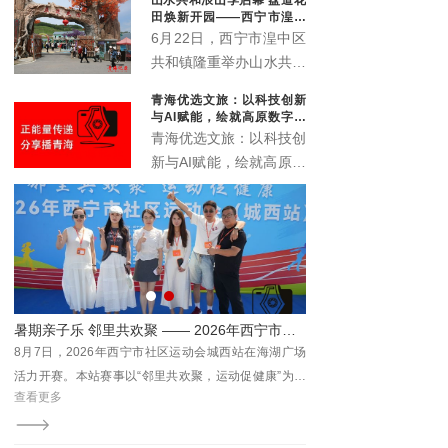
象城启动。活动以“众智
田焕新开园——西宁市湟中
成潮”为主题，联动“雪脉
区共和镇农文旅深度融合再
6月22日，西宁市湟中区
添新名片
计划”，汇聚川、藏、
共和镇隆重举办山水共和
青、甘、宁六家本土文化
浪山季启动仪式暨盘道花
青海优选文旅：以科技创新
机构，搭建西部青年文化
田开业典礼。全新升级的
与AI赋能，绘就高原数字文
交流平台。
盘道花田景区正式对外开
旅新画卷
青海优选文旅：以科技创
放，众多干部群众、非遗
新与AI赋能，绘就高原数
传承人、文艺爱好者及各
字文旅新画卷
地游客齐聚葱湾村，共赏
花海盛景、共品乡土文
脉、共赴乡村文旅新盛
宴。
圆满落幕
暑期亲子乐 邻里共欢聚 —— 2026年西宁市社区运动会城西站活力开赛
哇塞
8月7日，2026年西宁市社区运动会城西站在海湖广场
顺利
活力开赛。本站赛事以“邻里共欢聚，运动促健康”为主
查看更多
题，来自城西区各社区及辖区企事业单位的380名居民
齐聚一堂，在清凉夏都尽享全民健身的乐趣。赛事由西
宁市体育局主办，市群众体育指导中心、城西区总工