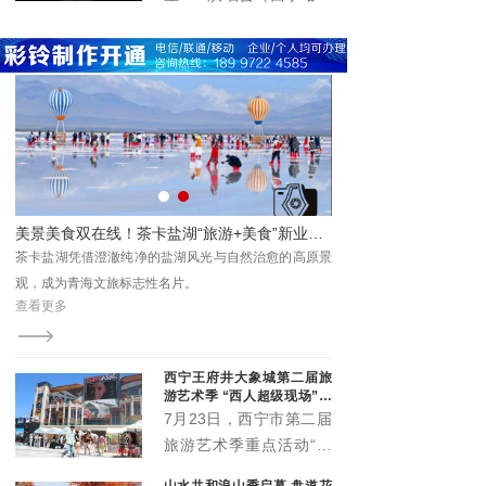
国化实践留存珍贵成果、
题，
在青海体育中心圆满举
提供鲜活范本。
办。演唱会立足丰富群众
精神文化生活、推动文旅
深度融合、激发城市消费
活力，以高规格阵容、高
标准服务、高效能保障，
为市民及游客呈现了一场
音乐盛宴，展现了高原古
城西宁的城市魅力与开放
唱夜精彩上演 点亮夏日夜生活
美景美食双在线！茶卡盐湖“旅游+美食”新业态圈粉游客
形象。
群众
茶卡盐湖凭借澄澈纯净的盐湖风光与自然治愈的高原景
浪大
观，成为青海文旅标志性名片。
查看更多
西宁王府井大象城第二届旅
游艺术季 “西人超级现场”启
幕
7月23日，西宁市第二届
旅游艺术季重点活动“西
人超级现场”在王府井大
山水共和浪山季启幕 盘道花