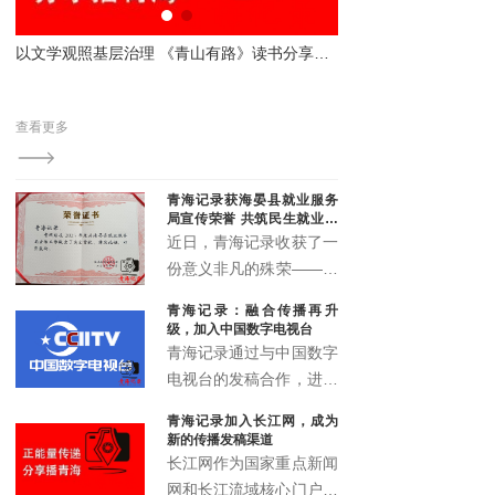
显本土新媒体传播力与影响力
以文学观照基层治理 《青山有路》读书分享会解码法治与为民之路
泛关
、青
查看更多
，被
青海记录获海晏县就业服务
局宣传荣誉 共筑民生就业宣
传新篇
近日，青海记录收获了一
份意义非凡的殊荣——来
自海晏县就业服务局的宣
青海记录：融合传播再升
传鼓励荣誉证书。这一荣
级，加入中国数字电视台
誉不仅是对青海记录过往
青海记录通过与中国数字
宣传工作的高度认可，更
电视台的发稿合作，进一
是双方携手推动民生就业
步拓展了融媒体传播矩
青海记录加入长江网，成为
宣传事业发展的有力见
阵，实现了青海故事的多
新的传播发稿渠道
证。
渠道、多层次、多形态传
长江网作为国家重点新闻
播，为高原地区文化传播
网和长江流域核心门户，