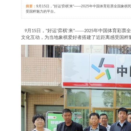
摘要：
9月15日，"好运'弈棋'来"——2025年中国体育彩票
受国粹魅力的平台。
月
日，
好运
弈棋
来
——
年中国体育彩票全
9
15
"
'
'
"
2025
文化互动，为当地象棋爱好者搭建了近距离感受国粹