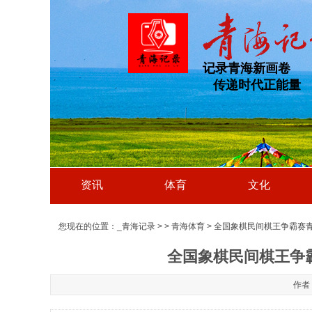
记录青海新画卷
传递时代正能量
资讯
体育
文化
您现在的位置：
_青海记录
>
>
青海体育
> 全国象棋民间棋王争霸赛
全国象棋民间棋王争
作者：