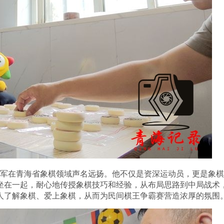
军在青海省象棋领域声名远扬。他不仅是资深运动员，更是象棋
坐在一起，耐心地传授象棋技巧和经验，从布局思路到中局战术
人了解象棋、爱上象棋，从而为民间棋王争霸赛营造浓厚的氛围