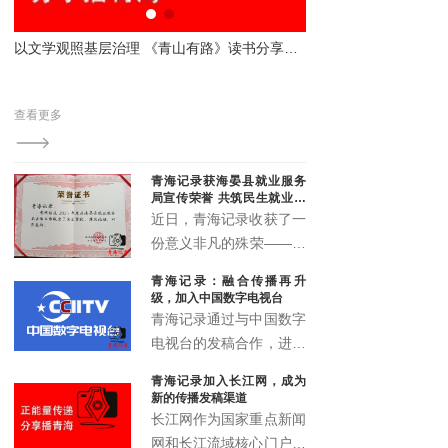
平台，同时进一步发掘储
备省内羽毛球后备人才，
书分享会解码法治与为民之路
青海记录原创报道获多方权威转发 彰显本土新媒体传播力与影响力
持续丰富全省青少年体育
近日，青海记录新媒体平台发布的原创报道引发广泛关
赛事供给。
注，多次被三江源生态保护基金会、西宁市体育局、青
查看更多
查看更多
海省企业信用协会、湟源县教育局等单位转发引用，被
视为具有媒体关注度的权威转载内容。
青海记录获海晏县就业服务
局宣传荣誉 共筑民生就业宣
传新篇
近日，青海记录收获了一
份意义非凡的殊荣——来
自海晏县就业服务局的宣
青海记录：融合传播再升
传鼓励荣誉证书。这一荣
级，加入中国数字电视台
誉不仅是对青海记录过往
青海记录通过与中国数字
宣传工作的高度认可，更
电视台的发稿合作，进一
是双方携手推动民生就业
步拓展了融媒体传播矩
青海记录加入长江网，成为
宣传事业发展的有力见
阵，实现了青海故事的多
新的传播发稿渠道
证。
渠道、多层次、多形态传
长江网作为国家重点新闻
播，为高原地区文化传播
网和长江流域核心门户，