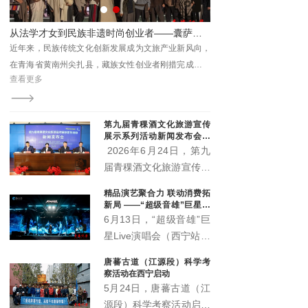
园林集团相关领导及媒体
代表出席本次活动。
的逐梦之路
“爱国爱教 利乐众生”——江永冷周江措的菩提心路研讨会在西宁举行 两部新作正式出版
向，
2026年6月30日，“爱国爱教 利乐众生”——江永冷周江
近年来，民族传统文化创
了一
措的菩提心路研讨会在青海西宁顺利举办。活动现场正
在青海省黄南州尖扎县，
查看更多
查看更多
非遗
式宣布，由江永冷周江措躬身实践总结凝练而成的《心
次跨界蜕变：放弃法学专
统活
上的菩提路》《菩提心语·渡心筏》两部著作正式出版发
服饰创新，打造囊萨本土
行，为新时代藏传佛教中国化实践留存珍贵成果、提供
化、品牌市场化、向外辐
第九届青稞酒文化旅游宣传
鲜活范本。
展示系列活动新闻发布会召
开 “土族风情美·青稞美酒
2026年6月24日，第九
香”即将启幕
届青稞酒文化旅游宣传展
示系列活动新闻发布会在
精品演艺聚合力 联动消费拓
互助县天佑德大酒店隆重
新局 ——“超级音雄”巨星演
召开。本届活动以"土族
唱会带动文旅市场持续升温
6月13日，“超级音雄”巨
风情美·青稞美酒香"为主
星Live演唱会（西宁站）
题，
在青海体育中心圆满举
唐蕃古道（江源段）科学考
办。演唱会立足丰富群众
察活动在西宁启动
精神文化生活、推动文旅
5月24日，唐蕃古道（江
深度融合、激发城市消费
源段）科学考察活动启动