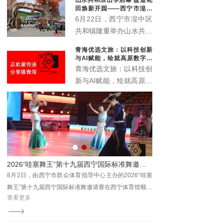
象城启动。活动以“众智
田焕新开园——西宁市湟中
成潮”为主题，联动“雪脉
区共和镇农文旅深度融合再
6月22日，西宁市湟中区
添新名片
计划”，汇聚川、藏、
共和镇隆重举办山水共和
青、甘、宁六家本土文化
浪山季启动仪式暨盘道花
青海优选文旅：以科技创新
机构，搭建西部青年文化
田开业典礼。全新升级的
与AI赋能，绘就高原数字文
交流平台。
盘道花田景区正式对外开
旅新画卷
青海优选文旅：以科技创
放，众多干部群众、非遗
新与AI赋能，绘就高原数
传承人、文艺爱好者及各
字文旅新画卷
地游客齐聚葱湾村，共赏
花海盛景、共品乡土文
脉、共赴乡村文旅新盛
宴。
圆满落幕
趣味运动聚邻里 民族团结暖民心 ——2026年西宁市社区运动会城东站激情开赛
哇塞
7月24日，2026年西宁市社区运动会（城东站）在中庄
8月2日，由西宁市群众体育
顺利
铁路体育馆广场激情开赛。来自辖区各社区、企事业单
舞王”第十九届西宁国际标
查看更多
查看更多
位的近400名各族群众齐聚一堂，在家门口共赴一场全
收官。
民健身之约。本站赛事由西宁市体育局主办，市群众体
育指导中心、城东区总工会、城东区文体旅游科技局、