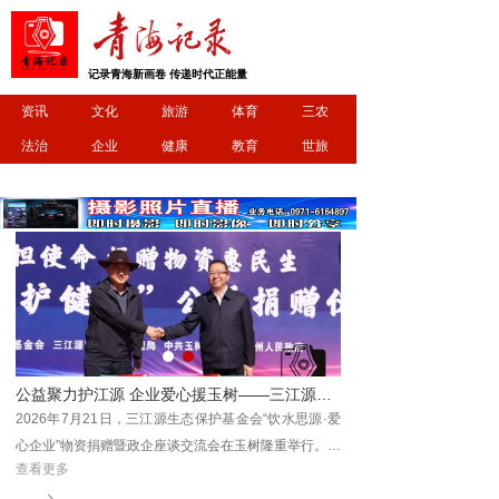
记录青海新画卷 传递时代正能量
资讯
文化
旅游
体育
三农
法治
企业
健康
教育
世旅
基金会爱心企业捐赠暨座谈交流会顺利举行
玉树牦牛肉牵手国际名厨 治多特色农畜产品亮相中意丝路市集
·爱
2026年7月21日，三江
。三
心企业”物资捐赠暨政企座
查看更多
查看更多
，玉
江源生态保护基金会理事