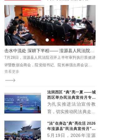
与时代发展注入新动能。
具有广泛的受众基础和强
大的传播能力。它不仅覆
盖了长江流域的多个省区
市，还吸引了全国乃至国
际的关注。青海记录加入
长江网，能够充分利用这
一平台的优势，将其内容
传播至更广泛的受众群
体。
法润西区 “典”亮一夏 ——城
西区举办民法典宣传月专场
宣传活动
为扎实推进法治宣传教
育，切实推动民法典走到
群众身边、走进群众心
"法"在身边"典"亮生活 2026
里，5月20日下午，城西
年湟源县"民法典宣传月"启
区委全面依法治区委员会
动
5月19日，2026年湟源