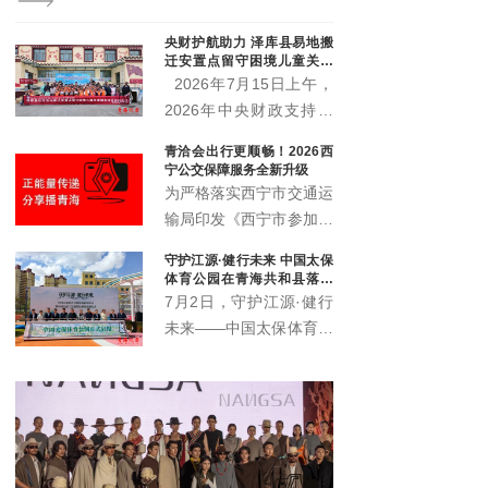
司总
树州政协副主席才多杰、
经理
经理王晓军、大魏盛唐（
央财护航助力 泽库县易地搬
园区
弓鸽出席活动。州直相关
迁安置点留守困境儿童关爱
管委会及基层代表参加活
项目启动
2026年7月15日上午，
2026年中央财政支持社
会组织参与社会服务项目
青洽会出行更顺畅！2026西
——泽库县牧区易地搬迁
宁公交保障服务全新升级
安置点留守困境儿童关爱
为严格落实西宁市交通运
服务项目，在泽库县东格
输局印发《西宁市参加第
尔社区启动。
27届中国·青海绿色发展
守护江源·健行未来 中国太保
投资贸易洽谈会交通运输
体育公园在青海共和县落成
服务保障工作方案》的通
仪式圆满举办
7月2日，守护江源·健行
知要求，西宁公交集团将
未来——中国太保体育公
开通两条免费专线，并加
园落成启用仪式暨三江源
大区域内巡游网约公交运
绿色保险捐赠仪式在青海
力，全力保障2026年青
省海南州共和县圆满举
洽会安全、有序、顺利举
办。三江源生态保护基金
办。
会、海南州政府、中国太
保、上海建工集团、上海