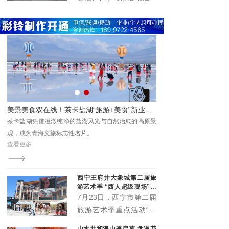
活力，以高规格阵容、高
仪式在西宁市举行。本次
标准服务、高效能保障，
活动由青海极地自然资源
为市民及游客呈现了一场
调查研究院与杂多县政协
音乐盛宴，展现了高原古
主办，旨在重走千年古
城西宁的城市魅力与开放
道，探寻历史遗存，传承
形象。
民族团结精神，推动唐蕃
古道与三江源生态文化综
合科学考察。
游+美食”新业态圈粉游客
龙跃凤鸣 声动河湟｜大通县消夏全民合唱夜精彩上演 点亮夏日夜生活
原景
为深入推进公共文化服务下沉基层，持续丰富辖区群众
茶卡盐湖凭借澄澈纯净的
精神文化生活，繁荣夜间文旅经济，擦亮“浪山浪水浪大
观，成为青海文旅标志性
查看更多
查看更多
通·在桥头感受这个夏的夜”城市文旅品牌。
西宁王府井大象城第二届旅
游艺术季 “西人超级现场”启
幕
7月23日，西宁市第二届
旅游艺术季重点活动“西
人超级现场”在王府井大
山水共和浪山季启幕 盘道花