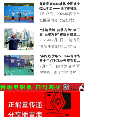
趣味赛事燃动城北 全民健身
火车站街道办事处、青海护您坊企业管理有限公司联合
拉近邻里 —— 西宁市社区运
承办。
动会城北站火热开赛
7月17日，2026年西宁市
社区运动会（城北站）在
北川青唐城花街广场火热
“清清黄河 箭承古韵”第三
开赛，350余名辖区各族
届“石榴籽杯”传统射箭邀请
居民齐聚赛场，共赴家门
赛开赛
2026年7月8日，“清清黄
口的趣味运动之约。
河 箭承古韵”第三届“石榴
籽杯”传统射箭邀请赛暨
“奔跑吧·少年”2026年青海省
青海省第六届全民健身大
青少年羽毛球公开赛在西宁
会西宁赛区射箭比赛在西
火热开赛 426名羽球少年逐
7月4日，由青海省体育
梦赛场
宁市城东区全民健身中心
局主办、西宁市体育局承
射箭场正式拉开帷幕。
办的“奔跑吧·少年”2026
年青海省青少年（学生）
羽毛球公开赛在西宁城西
体育公园正式挥拍开赛。
赛事以专业竞技为纽带，
为全省青少年羽毛球爱好
者搭建起交流切磋的优质