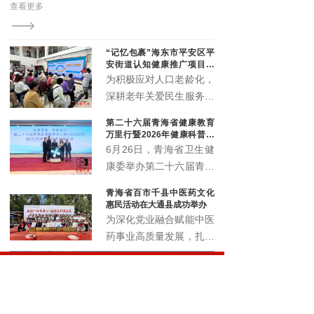
查看更多
演区青海分区展演开幕式启
文艺爱好者齐聚一堂，用
空。
“记忆包裹”海东市平安区平
安街道认知健康推广项目顺
利启动
为积极应对人口老龄化，
深耕老年关爱民生服务，
精准筑牢老年人认知健康
第二十六届青海省健康教育
防线，切实提升辖区老年
万里行暨2026年健康科普讲
群体晚年生活质量。近
解大赛正式启动
6月26日，青海省卫生健
日，由北京韩红爱心慈善
康委举办第二十六届青海
基金会公益支持，青海省
省健康教育万里行启动仪
青海省百市千县中医药文化
社会工作协会执行的“记
式暨2026年健康科普讲
惠民活动在大通县成功举办
忆包裹”海东市平安区平
解大赛，以全民健康素养
为深化党业融合赋能中医
安街道认知健康推广项目
宣传月为契机，围绕 “健
药事业高质量发展，扎实
启动仪式暨认知健康科普
康青海 科普同行” 主题，
推进中医药文化普及与民
讲座，在化隆路社区顺利
展示卫生健康系统科普工
生康养服务提质增效，6
举办。
作成效，选拔优秀科普讲
月18日，青海省百市千
解人才，深入推进健康知
县中医药文化惠民活动在