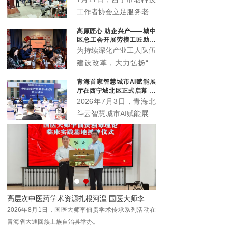
工作者协会立足服务老年
群众职能定位，联动会员
高原匠心 助企兴产——城中
单位中国邮政储蓄银行海
区总工会开展劳模工匠助企
东支行，温情打造“优雅
行专项行动
为持续深化产业工人队伍
暮年 财富护航”养老规划
建设改革，大力弘扬“三
公益科普沙龙，近百名中
种精神”，充分发挥劳模
青海首家智慧城市AI赋能展
老年居民群众赴现场参与
工匠在技术攻关、技能传
厅在西宁城北区正式启幕 为
学习，在暖心轻松的氛围
承、产业升级中的示范引
本土数字化发展注入新动能
2026年7月3日，青海北
中读懂养老金融、筑牢防
领作用，推动助企服务走
斗云智慧城市AI赋能展厅
骗屏障。
深走实、提质增效，7月
在西宁市城北区创新创业
10日，西宁市城中区总
园3号楼4层正式启幕。
工会组织省级劳模马国栋
作为青海本地工程数字化
及其工匠团队，走进西宁
领域的全新展示窗口与交
春旺农业科技开发有限公
流平台，该展厅的落地将
司城中区分公司（总寨
为全省数字经济发展注入
塬），开展劳模工匠助企
新动能，助力各界共探智
行专项服务行动。
7月18日晚，西宁市新宁广
慧城市建设新机遇、共绘
龄正青春"2026年第二届
数字青海发展新蓝图。