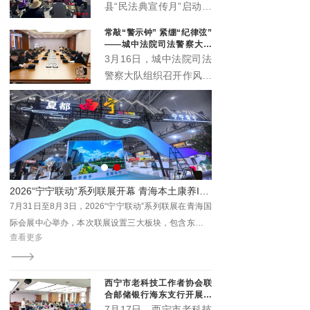
办公室、城西区司法局紧
县“民法典宣传月”启动仪
扣“民法典服务高质量发
式主场活动在丹噶尔古城
常敲“警示钟” 紧绷“纪律弦”
展”主题，在西宁市人民
拱海门隆重举行。本届宣
——城中法院司法警察大队
公园举办“法润西区 ‘典’亮
传月以“‘法’在身边‘典’亮
召开作风建设警示会
3月16日，城中法院司法
一夏”民法典专场宣传活
生活”为主题，由中共湟
警察大队组织召开作风建
动。省、市、区相关领导
源县委宣传部、中共湟源
设警示会。院督察室受邀
出席活动，区委政法委、
县委全面依法治县委员会
参会指导，以严的基调、
区法院、区检察院等30
办公室、湟源县司法局、
实的举措，助力锻造作风
余家单位参与集中宣传。
湟源县工商业联合会联合
过硬、纪律严明的司法警
主办。活动以法治与文化
察铁军。
交融、温情与正义共生的
形式，开启了一场普法惠
2026“宁宁联动”系列联展开幕 青海本土康养IP“藏地盐姐”亮相引关注
民的生动实践。
宁联动”系列联展在青海国
7月27日，青海省烟台（山东）商会乔迁新址暨青海数
三大板块，包含东西部
康元高原文旅康养综合体开业仪式在西宁市大十字商会
查看更多
商品展、首届西宁青年
新址隆重举行。此次盛会不仅是商会发展历程中的重要
里程碑，更是鲁商在青深化产业布局、助力地方经济高
质量发展的生动实践。
西宁市老科技工作者协会联
合邮储银行海东支行开展养
老金融科普专场沙龙
7月17日，西宁市老科技