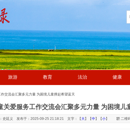
旅游
教育
法治
健康
工作交流会汇聚多元力量 为困境儿童撑起希望蓝天
童关爱服务工作交流会汇聚多元力量 为困境儿
史廷义 发布于：2025-09-25 21:18:21 文字：【
大
】【
中
】【
小
】
二维