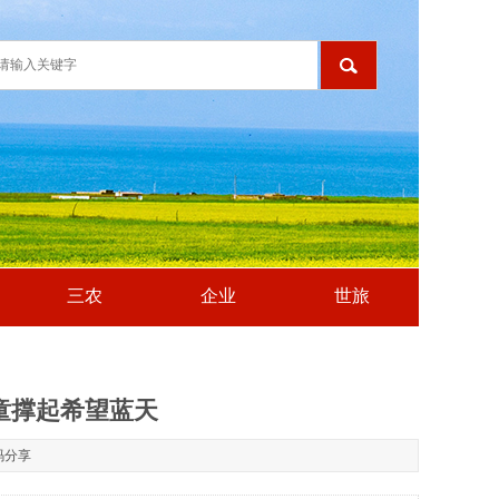
三农
企业
世旅
童撑起希望蓝天
码分享