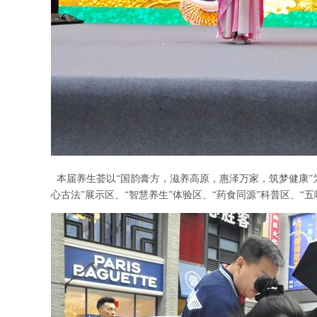
本届养生荟以
“国韵膏方，滋养高原，惠泽万家，筑梦健康”
心古法”展示区、“智慧养生”体验区、“药食同源”科普区、