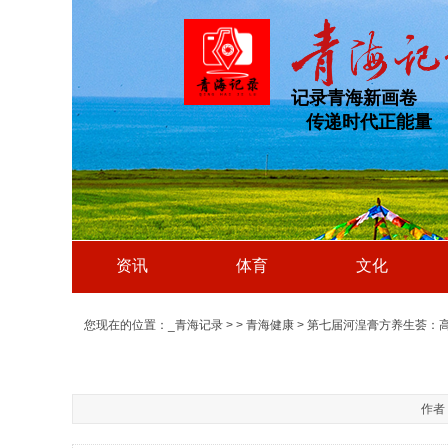
记录青海新画卷
传递时代正能量
资讯
体育
文化
您现在的位置：
_青海记录
>
>
青海健康
> 第七届河湟膏方养生荟：
作者：