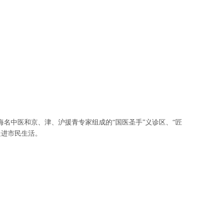
海名中医和京、津、沪援青专家组成的
“国医圣手”义诊区、“匠
走进市民生活。