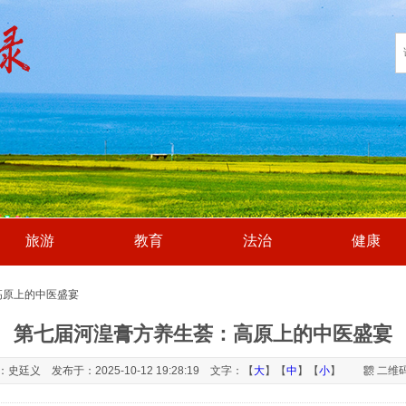
旅游
教育
法治
健康
高原上的中医盛宴
第七届河湟膏方养生荟：高原上的中医盛宴
史廷义 发布于：2025-10-12 19:28:19 文字：【
大
】【
中
】【
小
】
二维