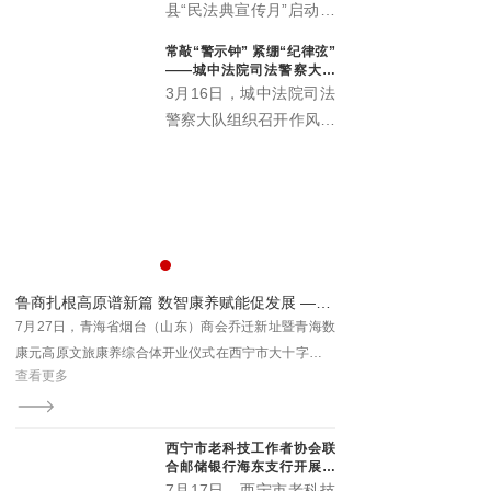
办公室、城西区司法局紧
县“民法典宣传月”启动仪
扣“民法典服务高质量发
式主场活动在丹噶尔古城
常敲“警示钟” 紧绷“纪律弦”
展”主题，在西宁市人民
拱海门隆重举行。本届宣
——城中法院司法警察大队
公园举办“法润西区 ‘典’亮
传月以“‘法’在身边‘典’亮
召开作风建设警示会
3月16日，城中法院司法
一夏”民法典专场宣传活
生活”为主题，由中共湟
警察大队组织召开作风建
动。省、市、区相关领导
源县委宣传部、中共湟源
设警示会。院督察室受邀
出席活动，区委政法委、
县委全面依法治县委员会
参会指导，以严的基调、
区法院、区检察院等30
办公室、湟源县司法局、
实的举措，助力锻造作风
余家单位参与集中宣传。
湟源县工商业联合会联合
过硬、纪律严明的司法警
主办。活动以法治与文化
察铁军。
交融、温情与正义共生的
形式，开启了一场普法惠
系列联展开幕 青海本土康养IP“藏地盐姐”亮相引关注
鲁商扎根高原谱新篇 数智康养赋能促发展 ——青海省烟台（山东）商会乔迁暨数康元高原文旅康养综合体开业
民的生动实践。
海国
7月27日，青海省烟台（山东）商会乔迁新址暨青海数
7月31日至8月3日，202
西部
康元高原文旅康养综合体开业仪式在西宁市大十字商会
际会展中心举办，本次联
查看更多
查看更多
青年
新址隆重举行。此次盛会不仅是商会发展历程中的重要
特色商品及文旅展、西宁
里程碑，更是鲁商在青深化产业布局、助力地方经济高
文化博览会。
质量发展的生动实践。
西宁市老科技工作者协会联
合邮储银行海东支行开展养
老金融科普专场沙龙
7月17日，西宁市老科技