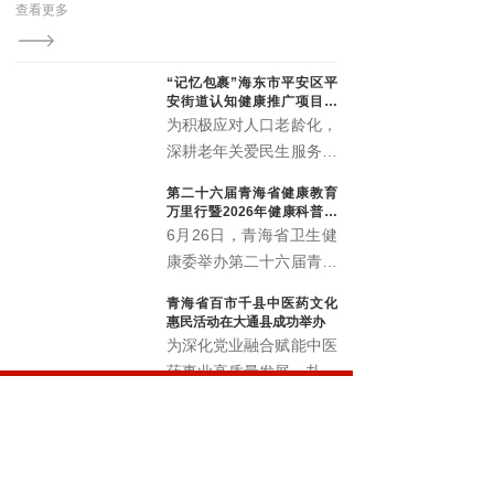
查看更多
查看更多
演区青海分区展演开幕式启幕。来自全省各地的中老年
文艺爱好者齐聚一堂，用歌舞与热情点亮了夏都的夜
空。
“记忆包裹”海东市平安区平
安街道认知健康推广项目顺
利启动
为积极应对人口老龄化，
深耕老年关爱民生服务，
精准筑牢老年人认知健康
第二十六届青海省健康教育
防线，切实提升辖区老年
万里行暨2026年健康科普讲
群体晚年生活质量。近
解大赛正式启动
6月26日，青海省卫生健
日，由北京韩红爱心慈善
康委举办第二十六届青海
基金会公益支持，青海省
省健康教育万里行启动仪
青海省百市千县中医药文化
社会工作协会执行的“记
式暨2026年健康科普讲
惠民活动在大通县成功举办
忆包裹”海东市平安区平
解大赛，以全民健康素养
为深化党业融合赋能中医
安街道认知健康推广项目
宣传月为契机，围绕 “健
药事业高质量发展，扎实
启动仪式暨认知健康科普
康青海 科普同行” 主题，
推进中医药文化普及与民
讲座，在化隆路社区顺利
展示卫生健康系统科普工
生康养服务提质增效，6
举办。
作成效，选拔优秀科普讲
月18日，青海省百市千
解人才，深入推进健康知
县中医药文化惠民活动在