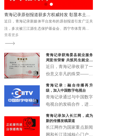
平台，同时进一步发掘储
备省内羽毛球后备人才，
书分享会解码法治与为民之路
青海记录原创报道获多方权威转发 彰显本土新媒体传播力与影响力
持续丰富全省青少年体育
近日，青海记录新媒体平台发布的原创报道引发广泛关
赛事供给。
注，多次被三江源生态保护基金会、西宁市体育局、青
查看更多
查看更多
海省企业信用协会、湟源县教育局等单位转发引用，被
视为具有媒体关注度的权威转载内容。
青海记录获海晏县就业服务
局宣传荣誉 共筑民生就业宣
传新篇
近日，青海记录收获了一
份意义非凡的殊荣——来
自海晏县就业服务局的宣
青海记录：融合传播再升
传鼓励荣誉证书。这一荣
级，加入中国数字电视台
誉不仅是对青海记录过往
青海记录通过与中国数字
宣传工作的高度认可，更
电视台的发稿合作，进一
是双方携手推动民生就业
步拓展了融媒体传播矩
青海记录加入长江网，成为
宣传事业发展的有力见
阵，实现了青海故事的多
新的传播发稿渠道
证。
渠道、多层次、多形态传
长江网作为国家重点新闻
播，为高原地区文化传播
网和长江流域核心门户，