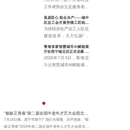
工作者协会立足服务老年
群众职能定位，联动会员
高原匠心 助企兴产——城中
单位中国邮政储蓄银行海
区总工会开展劳模工匠助企
东支行，温情打造“优雅
行专项行动
为持续深化产业工人队伍
暮年 财富护航”养老规划
建设改革，大力弘扬“三
公益科普沙龙，近百名中
种精神”，充分发挥劳模
青海首家智慧城市AI赋能展
老年居民群众赴现场参与
工匠在技术攻关、技能传
厅在西宁城北区正式启幕 为
学习，在暖心轻松的氛围
承、产业升级中的示范引
本土数字化发展注入新动能
2026年7月3日，青海北
中读懂养老金融、筑牢防
领作用，推动助企服务走
斗云智慧城市AI赋能展厅
骗屏障。
深走实、提质增效，7月
在西宁市城北区创新创业
10日，西宁市城中区总
园3号楼4层正式启幕。
工会组织省级劳模马国栋
作为青海本地工程数字化
及其工匠团队，走进西宁
领域的全新展示窗口与交
春旺农业科技开发有限公
流平台，该展厅的落地将
司城中区分公司（总寨
为全省数字经济发展注入
塬），开展劳模工匠助企
师李佃贵学术平台落地青海大通
“银龄正青春”第二届全国中老年才艺大会西北展演区青海分区开幕
新动能，助力各界共探智
行专项服务行动。
动在
7月18日晚，西宁市新宁广场灯光璀璨、乐声悠扬，"银
2026年8月1日，国医
慧城市建设新机遇、共绘
龄正青春"2026年第二届全国中老年人才艺大会西北展
青海省大通回族土族自治
数字青海发展新蓝图。