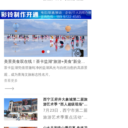
活力，以高规格阵容、高
仪式在西宁市举行。本次
标准服务、高效能保障，
活动由青海极地自然资源
为市民及游客呈现了一场
调查研究院与杂多县政协
音乐盛宴，展现了高原古
主办，旨在重走千年古
城西宁的城市魅力与开放
道，探寻历史遗存，传承
形象。
民族团结精神，推动唐蕃
古道与三江源生态文化综
合科学考察。
唱夜精彩上演 点亮夏日夜生活
美景美食双在线！茶卡盐湖“旅游+美食”新业态圈粉游客
群众
茶卡盐湖凭借澄澈纯净的盐湖风光与自然治愈的高原景
浪大
观，成为青海文旅标志性名片。
查看更多
西宁王府井大象城第二届旅
游艺术季 “西人超级现场”启
幕
7月23日，西宁市第二届
旅游艺术季重点活动“西
人超级现场”在王府井大
山水共和浪山季启幕 盘道花