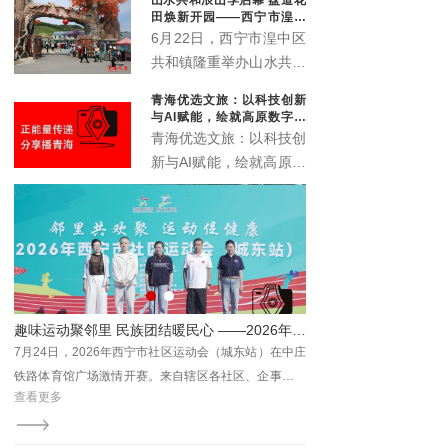
象城启动。活动以“众智
田焕新开园——西宁市湟中
成潮”为主题，联动“雪脉
区共和镇农文旅深度融合再
6月22日，西宁市湟中区
添新名片
计划”，汇聚川、藏、
共和镇隆重举办山水共和
青、甘、宁六家本土文化
浪山季启动仪式暨盘道花
青海优选文旅：以科技创新
机构，搭建西部青年文化
田开业典礼。全新升级的
与AI赋能，绘就高原数字文
交流平台。
盘道花田景区正式对外开
旅新画卷
青海优选文旅：以科技创
放，众多干部群众、非遗
新与AI赋能，绘就高原数
传承人、文艺爱好者及各
字文旅新画卷
地游客齐聚葱湾村，共赏
花海盛景、共品乡土文
脉、共赴乡村文旅新盛
宴。
圆满落幕
趣味运动聚邻里 民族团结暖民心 ——2026年西宁市社区运动会城东站激情开赛
哇塞
7月24日，2026年西宁市社区运动会（城东站）在中庄
8月2日，由西宁市群众体育
顺利
铁路体育馆广场激情开赛。来自辖区各社区、企事业单
舞王”第十九届西宁国际标
查看更多
查看更多
位的近400名各族群众齐聚一堂，在家门口共赴一场全
收官。
民健身之约。本站赛事由西宁市体育局主办，市群众体
育指导中心、城东区总工会、城东区文体旅游科技局、