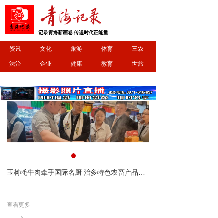
记录青海新画卷 传递时代正能量
资讯
文化
旅游
体育
三农
法治
企业
健康
教育
世旅
基金会爱心企业捐赠暨座谈交流会顺利举行
玉树牦牛肉牵手国际名厨 治多特色农畜产品亮相中意丝路市集
·爱
2026年7月21日，三江
。三
心企业”物资捐赠暨政企座
查看更多
查看更多
，玉
江源生态保护基金会理事