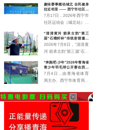
趣味赛事燃动城北 全民健身
火车站街道办事处、青海护您坊企业管理有限公司联合
拉近邻里 —— 西宁市社区运
承办。
动会城北站火热开赛
7月17日，2026年西宁市
社区运动会（城北站）在
北川青唐城花街广场火热
“清清黄河 箭承古韵”第三
开赛，350余名辖区各族
届“石榴籽杯”传统射箭邀请
居民齐聚赛场，共赴家门
赛开赛
2026年7月8日，“清清黄
口的趣味运动之约。
河 箭承古韵”第三届“石榴
籽杯”传统射箭邀请赛暨
“奔跑吧·少年”2026年青海省
青海省第六届全民健身大
青少年羽毛球公开赛在西宁
会西宁赛区射箭比赛在西
火热开赛 426名羽球少年逐
7月4日，由青海省体育
梦赛场
宁市城东区全民健身中心
局主办、西宁市体育局承
射箭场正式拉开帷幕。
办的“奔跑吧·少年”2026
年青海省青少年（学生）
羽毛球公开赛在西宁城西
体育公园正式挥拍开赛。
赛事以专业竞技为纽带，
为全省青少年羽毛球爱好
者搭建起交流切磋的优质