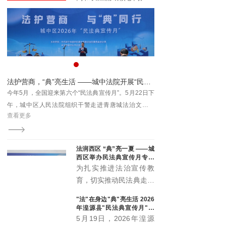
与时代发展注入新动能。
具有广泛的受众基础和强
大的传播能力。它不仅覆
盖了长江流域的多个省区
市，还吸引了全国乃至国
际的关注。青海记录加入
长江网，能够充分利用这
— 湟源县人民法院召开2026年上半年案件质效讲评暨数据会商会
法护营商，“典”亮生活 ——城中法院开展“民法典宣传月”主题普法活动
一平台的优势，将其内容
效讲
今年5月，全国迎来第六个“民法典宣传月”。5月22日下
7月28日，湟源县人民法
传播至更广泛的受众群
并讲
午，城中区人民法院组织干警走进青唐城法治文化公
评暨数据会商会，院党组
体。
查看更多
查看更多
官助
园，开展以“法护营商与‘典’同行”为主题的全区普法宣传
话，党组成员、各部门负
活动，将民法典的温暖与力量送到群众身边。
理参会。
法润西区 “典”亮一夏 ——城
西区举办民法典宣传月专场
宣传活动
为扎实推进法治宣传教
育，切实推动民法典走到
群众身边、走进群众心
"法"在身边"典"亮生活 2026
里，5月20日下午，城西
年湟源县"民法典宣传月"启
区委全面依法治区委员会
动
5月19日，2026年湟源