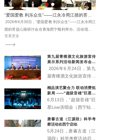
园林集团相关领导及媒体
代表出席本次活动。
的逐梦之路
“爱国爱教 利乐众生”——江永冷周江措的菩提心路研讨会在西宁举行 两部新作正式出版
向，
2026年6月30日，“爱国爱教 利乐众生”——江永冷周江
近年来，民族传统文化创
了一
措的菩提心路研讨会在青海西宁顺利举办。活动现场正
在青海省黄南州尖扎县，
查看更多
查看更多
非遗
式宣布，由江永冷周江措躬身实践总结凝练而成的《心
次跨界蜕变：放弃法学专
统活
上的菩提路》《菩提心语·渡心筏》两部著作正式出版发
服饰创新，打造囊萨本土
行，为新时代藏传佛教中国化实践留存珍贵成果、提供
化、品牌市场化、向外辐
第九届青稞酒文化旅游宣传
鲜活范本。
展示系列活动新闻发布会召
开 “土族风情美·青稞美酒
2026年6月24日，第九
香”即将启幕
届青稞酒文化旅游宣传展
示系列活动新闻发布会在
精品演艺聚合力 联动消费拓
互助县天佑德大酒店隆重
新局 ——“超级音雄”巨星演
召开。本届活动以"土族
唱会带动文旅市场持续升温
6月13日，“超级音雄”巨
风情美·青稞美酒香"为主
星Live演唱会（西宁站）
题，
在青海体育中心圆满举
唐蕃古道（江源段）科学考
办。演唱会立足丰富群众
察活动在西宁启动
精神文化生活、推动文旅
5月24日，唐蕃古道（江
深度融合、激发城市消费
源段）科学考察活动启动