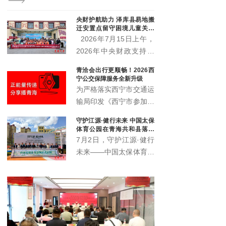
司总
树州政协副主席才多杰、
经理
经理王晓军、大魏盛唐（
央财护航助力 泽库县易地搬
园区
弓鸽出席活动。州直相关
迁安置点留守困境儿童关爱
管委会及基层代表参加活
项目启动
2026年7月15日上午，
2026年中央财政支持社
会组织参与社会服务项目
青洽会出行更顺畅！2026西
——泽库县牧区易地搬迁
宁公交保障服务全新升级
安置点留守困境儿童关爱
为严格落实西宁市交通运
服务项目，在泽库县东格
输局印发《西宁市参加第
尔社区启动。
27届中国·青海绿色发展
守护江源·健行未来 中国太保
投资贸易洽谈会交通运输
体育公园在青海共和县落成
服务保障工作方案》的通
仪式圆满举办
7月2日，守护江源·健行
知要求，西宁公交集团将
未来——中国太保体育公
开通两条免费专线，并加
园落成启用仪式暨三江源
大区域内巡游网约公交运
绿色保险捐赠仪式在青海
力，全力保障2026年青
省海南州共和县圆满举
洽会安全、有序、顺利举
办。三江源生态保护基金
办。
会、海南州政府、中国太
保、上海建工集团、上海