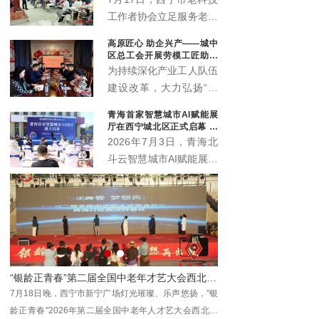
工作者协会立足服务老年
群众职能定位，联动会员
高原匠心 助企兴产——城中
单位中国邮政储蓄银行海
区总工会开展劳模工匠助企
东支行，温情打造“优雅
行专项行动
为持续深化产业工人队伍
暮年 财富护航”养老规划
建设改革，大力弘扬“三
公益科普沙龙，近百名中
种精神”，充分发挥劳模
青海首家智慧城市AI赋能展
老年居民群众赴现场参与
工匠在技术攻关、技能传
厅在西宁城北区正式启幕 为
学习，在暖心轻松的氛围
承、产业升级中的示范引
本土数字化发展注入新动能
2026年7月3日，青海北
中读懂养老金融、筑牢防
领作用，推动助企服务走
斗云智慧城市AI赋能展厅
骗屏障。
深走实、提质增效，7月
在西宁市城北区创新创业
10日，西宁市城中区总
园3号楼4层正式启幕。
工会组织省级劳模马国栋
作为青海本地工程数字化
及其工匠团队，走进西宁
领域的全新展示窗口与交
春旺农业科技开发有限公
流平台，该展厅的落地将
司城中区分公司（总寨
为全省数字经济发展注入
塬），开展劳模工匠助企
青春”第二届全国中老年才艺大会西北展演区青海分区开幕
高层次中医药学术资源扎根河湟 国医大师李佃贵学术平台落地青海大通
新动能，助力各界共探智
行专项服务行动。
"银
2026年8月1日，国医大师李佃贵学术传承系列活动在
慧城市建设新机遇、共绘
北展
青海省大通回族土族自治县举办。
数字青海发展新蓝图。