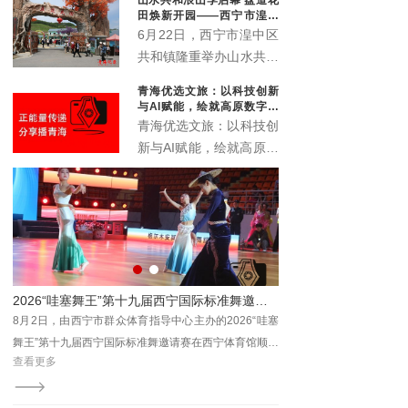
象城启动。活动以“众智
田焕新开园——西宁市湟中
成潮”为主题，联动“雪脉
区共和镇农文旅深度融合再
6月22日，西宁市湟中区
添新名片
计划”，汇聚川、藏、
共和镇隆重举办山水共和
青、甘、宁六家本土文化
浪山季启动仪式暨盘道花
青海优选文旅：以科技创新
机构，搭建西部青年文化
田开业典礼。全新升级的
与AI赋能，绘就高原数字文
交流平台。
盘道花田景区正式对外开
旅新画卷
青海优选文旅：以科技创
放，众多干部群众、非遗
新与AI赋能，绘就高原数
传承人、文艺爱好者及各
字文旅新画卷
地游客齐聚葱湾村，共赏
花海盛景、共品乡土文
脉、共赴乡村文旅新盛
宴。
圆满落幕
暑期亲子乐 邻里共欢聚 —— 2026年西宁市社区运动会城西站活力开赛
哇塞
8月7日，2026年西宁市社区运动会城西站在海湖广场
顺利
活力开赛。本站赛事以“邻里共欢聚，运动促健康”为主
查看更多
题，来自城西区各社区及辖区企事业单位的380名居民
齐聚一堂，在清凉夏都尽享全民健身的乐趣。赛事由西
宁市体育局主办，市群众体育指导中心、城西区总工