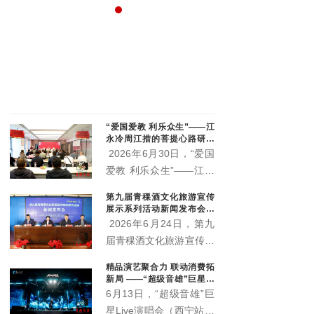
的逐梦之路
文润乡野聚烟火 村晚赋能促振兴 ——城西区杨家寨沉浸式乡村文旅活动点亮群众生活
向，
8月7日，由城西区文体旅游科技局、虎台街道办事处主
了一
办，城西区文化馆、杨家寨村承办的“大地欢歌 幸福西
查看更多
非遗
区”主题村晚精彩启幕。
统活
“爱国爱教 利乐众生”——江
永冷周江措的菩提心路研讨
会在西宁举行 两部新作正式
2026年6月30日，“爱国
出版
爱教 利乐众生”——江永
冷周江措的菩提心路研讨
第九届青稞酒文化旅游宣传
会在青海西宁顺利举办。
展示系列活动新闻发布会召
活动现场正式宣布，由江
开 “土族风情美·青稞美酒
2026年6月24日，第九
香”即将启幕
永冷周江措躬身实践总结
届青稞酒文化旅游宣传展
凝练而成的《心上的菩提
示系列活动新闻发布会在
精品演艺聚合力 联动消费拓
路》《菩提心语·渡心
互助县天佑德大酒店隆重
新局 ——“超级音雄”巨星演
筏》两部著作正式出版发
召开。本届活动以"土族
唱会带动文旅市场持续升温
6月13日，“超级音雄”巨
行，为新时代藏传佛教中
风情美·青稞美酒香"为主
星Live演唱会（西宁站）