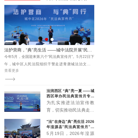
与时代发展注入新动能。
具有广泛的受众基础和强
大的传播能力。它不仅覆
盖了长江流域的多个省区
市，还吸引了全国乃至国
际的关注。青海记录加入
长江网，能够充分利用这
院开展“民法典宣传月”主题普法活动
击水中流处 深耕下半程—— 湟源县人民法院召开2026年上半年案件质效讲评暨数据会商会
一平台的优势，将其内容
日下
7月28日，湟源县人民法院召开上半年审判执行质效讲
传播至更广泛的受众群
化公
评暨数据会商会，院党组书记、院长林强出席会议并讲
体。
查看更多
宣传
话，党组成员、各部门负责人、全体员额法官及法官助
理参会。
法润西区 “典”亮一夏 ——城
西区举办民法典宣传月专场
宣传活动
为扎实推进法治宣传教
育，切实推动民法典走到
群众身边、走进群众心
"法"在身边"典"亮生活 2026
里，5月20日下午，城西
年湟源县"民法典宣传月"启
区委全面依法治区委员会
动
5月19日，2026年湟源