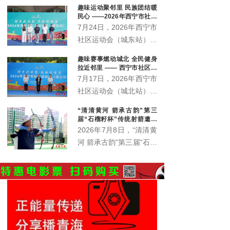
趣味运动聚邻里 民族团结暖
会、城西区文体旅游科技局共同承办。
民心 ——2026年西宁市社区
运动会城东站激情开赛
7月24日，2026年西宁市
社区运动会（城东站）在
中庄铁路体育馆广场激情
趣味赛事燃动城北 全民健身
开赛。来自辖区各社区、
拉近邻里 —— 西宁市社区运
企事业单位的近400名各
动会城北站火热开赛
7月17日，2026年西宁市
族群众齐聚一堂，在家门
社区运动会（城北站）在
口共赴一场全民健身之
北川青唐城花街广场火热
“清清黄河 箭承古韵”第三
约。本站赛事由西宁市体
开赛，350余名辖区各族
届“石榴籽杯”传统射箭邀请
育局主办，市群众体育指
居民齐聚赛场，共赴家门
赛开赛
2026年7月8日，“清清黄
导中心、城东区总工会、
口的趣味运动之约。
河 箭承古韵”第三届“石榴
城东区文体旅游科技局、
籽杯”传统射箭邀请赛暨
火车站街道办事处、青海
青海省第六届全民健身大
护您坊企业管理有限公司
会西宁赛区射箭比赛在西
联合承办。
宁市城东区全民健身中心
射箭场正式拉开帷幕。