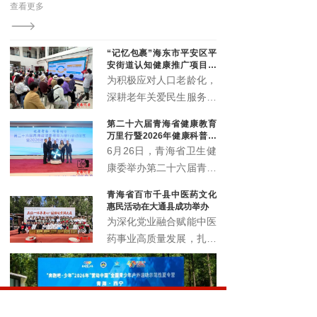
查看更多
老年
的夜
“记忆包裹”海东市平安区平
安街道认知健康推广项目顺
利启动
为积极应对人口老龄化，
深耕老年关爱民生服务，
精准筑牢老年人认知健康
第二十六届青海省健康教育
防线，切实提升辖区老年
万里行暨2026年健康科普讲
群体晚年生活质量。近
解大赛正式启动
6月26日，青海省卫生健
日，由北京韩红爱心慈善
康委举办第二十六届青海
基金会公益支持，青海省
省健康教育万里行启动仪
青海省百市千县中医药文化
社会工作协会执行的“记
式暨2026年健康科普讲
惠民活动在大通县成功举办
忆包裹”海东市平安区平
解大赛，以全民健康素养
为深化党业融合赋能中医
安街道认知健康推广项目
宣传月为契机，围绕 “健
药事业高质量发展，扎实
启动仪式暨认知健康科普
康青海 科普同行” 主题，
推进中医药文化普及与民
讲座，在化隆路社区顺利
展示卫生健康系统科普工
生康养服务提质增效，6
举办。
作成效，选拔优秀科普讲
月18日，青海省百市千
解人才，深入推进健康知
县中医药文化惠民活动在