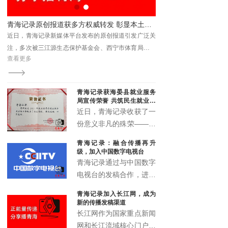
显本土新媒体传播力与影响力
以文学观照基层治理 《青山有路》读书分享会解码法治与为民之路
泛关
、青
查看更多
，被
青海记录获海晏县就业服务
局宣传荣誉 共筑民生就业宣
传新篇
近日，青海记录收获了一
份意义非凡的殊荣——来
自海晏县就业服务局的宣
青海记录：融合传播再升
传鼓励荣誉证书。这一荣
级，加入中国数字电视台
誉不仅是对青海记录过往
青海记录通过与中国数字
宣传工作的高度认可，更
电视台的发稿合作，进一
是双方携手推动民生就业
步拓展了融媒体传播矩
青海记录加入长江网，成为
宣传事业发展的有力见
阵，实现了青海故事的多
新的传播发稿渠道
证。
渠道、多层次、多形态传
长江网作为国家重点新闻
播，为高原地区文化传播
网和长江流域核心门户，