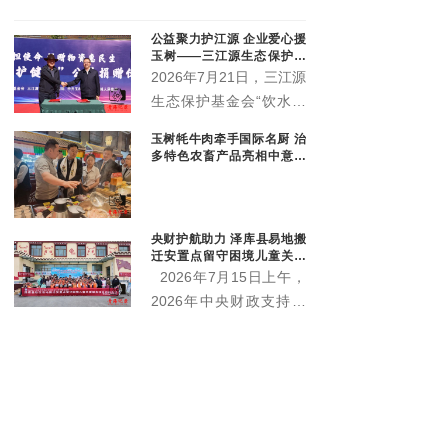
现任党代表、人大代表、政协委员40余名。他们是协会
履职尽责、服务大局、助推地方科技发展的核心骨干队
公益聚力护江源 企业爱心援
伍。本次专题会议由部分各级代表委员参会。
玉树——三江源生态保护基
金会爱心企业捐赠暨座谈交
2026年7月21日，三江源
流会顺利举行
生态保护基金会“饮水思
源·爱心企业”物资捐赠暨
玉树牦牛肉牵手国际名厨 治
政企座谈交流会在玉树隆
多特色农畜产品亮相中意丝
重举行。三江源生态保护
路市集
基金会理事长杜捷、副理
事长白宗科，玉树州政协
央财护航助力 泽库县易地搬
副主席才多杰、郑州安图
迁安置点留守困境儿童关爱
生物科技有限公司总经理
项目启动
2026年7月15日上午，
王晓军、大魏盛唐（青
2026年中央财政支持社
海）贸易有限公司副总经
会组织参与社会服务项目
理弓鸽出席活动。州直相
——泽库县牧区易地搬迁
关部门、三江源国家公园
安置点留守困境儿童关爱
各园区管委会及基层代表
服务项目，在泽库县东格
参加活动。
尔社区启动。