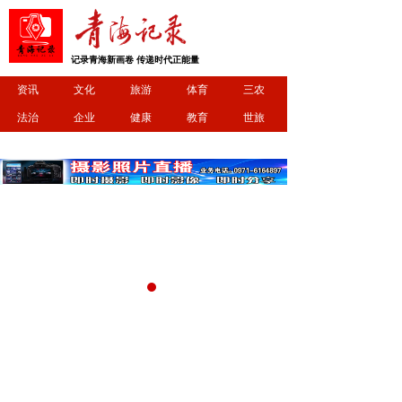
记录青海新画卷 传递时代正能量
资讯
文化
旅游
体育
三农
法治
企业
健康
教育
世旅
德青海“孝亲故事”短视频网络分享计划成果展示会圆满举行
汇聚代表委员智慧 赋能科创银发力量——西宁市老科技工作者协会召开两代表一委员专题工作会议
德青
8月7日，西宁市老科技工作者协会召开“汇聚代表委员
海省
智慧 共话老科协高质量发展”两代表一委员专题工作会
查看更多
议。协会聚集了会员中的党的十九大代表省市级历届及