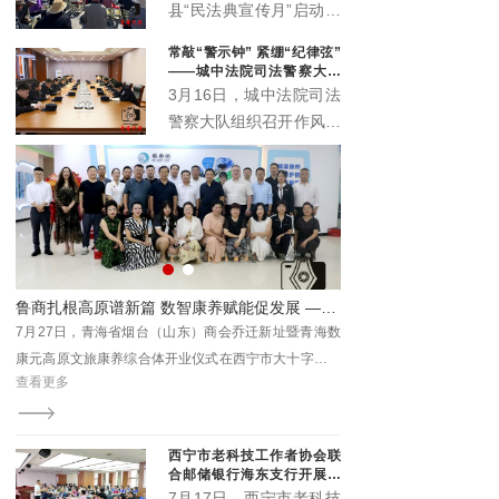
办公室、城西区司法局紧
县“民法典宣传月”启动仪
扣“民法典服务高质量发
式主场活动在丹噶尔古城
常敲“警示钟” 紧绷“纪律弦”
展”主题，在西宁市人民
拱海门隆重举行。本届宣
——城中法院司法警察大队
公园举办“法润西区 ‘典’亮
传月以“‘法’在身边‘典’亮
召开作风建设警示会
3月16日，城中法院司法
一夏”民法典专场宣传活
生活”为主题，由中共湟
警察大队组织召开作风建
动。省、市、区相关领导
源县委宣传部、中共湟源
设警示会。院督察室受邀
出席活动，区委政法委、
县委全面依法治县委员会
参会指导，以严的基调、
区法院、区检察院等30
办公室、湟源县司法局、
实的举措，助力锻造作风
余家单位参与集中宣传。
湟源县工商业联合会联合
过硬、纪律严明的司法警
主办。活动以法治与文化
察铁军。
交融、温情与正义共生的
形式，开启了一场普法惠
赋能促发展 ——青海省烟台（山东）商会乔迁暨数康元高原文旅康养综合体开业
2026“宁宁联动”系列联展开幕 青海本土康养IP“藏地盐姐”亮相引关注
民的生动实践。
海数
7月31日至8月3日，2026“宁宁联动”系列联展在青海国
商会
际会展中心举办，本次联展设置三大板块，包含东西部
查看更多
重要
特色商品及文旅展、西宁进出口商品展、首届西宁青年
济高
文化博览会。
西宁市老科技工作者协会联
合邮储银行海东支行开展养
老金融科普专场沙龙
7月17日，西宁市老科技