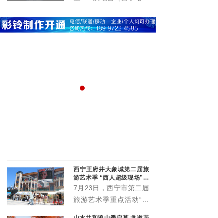
国化实践留存珍贵成果、
题，
在青海体育中心圆满举
提供鲜活范本。
办。演唱会立足丰富群众
精神文化生活、推动文旅
深度融合、激发城市消费
活力，以高规格阵容、高
标准服务、高效能保障，
为市民及游客呈现了一场
音乐盛宴，展现了高原古
城西宁的城市魅力与开放
唱夜精彩上演 点亮夏日夜生活
美景美食双在线！茶卡盐湖“旅游+美食”新业态圈粉游客
形象。
群众
茶卡盐湖凭借澄澈纯净的盐湖风光与自然治愈的高原景
浪大
观，成为青海文旅标志性名片。
查看更多
西宁王府井大象城第二届旅
游艺术季 “西人超级现场”启
幕
7月23日，西宁市第二届
旅游艺术季重点活动“西
人超级现场”在王府井大
山水共和浪山季启幕 盘道花