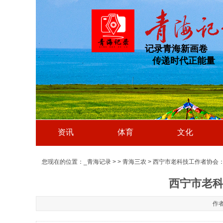
记录青海新画卷
传递时代正能量
资讯
体育
文化
您现在的位置：
_青海记录
>
>
青海三农
> 西宁市老科技工作者协会
西宁市老科
作者