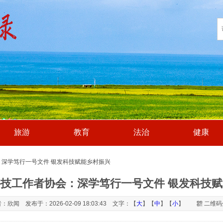
旅游
教育
法治
健康
：深学笃行一号文件 银发科技赋能乡村振兴
技工作者协会：深学笃行一号文件 银发科技
：欣闻 发布于：2026-02-09 18:03:43 文字：【
大
】【
中
】【
小
】
二维码