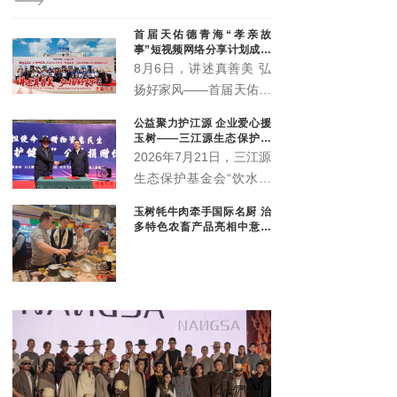
现任党代表、人大代表、政协委员40余名。他们是协会
履职尽责、服务大局、助推地方科技发展的核心骨干队
首届天佑德青海“孝亲故
伍。本次专题会议由部分各级代表委员参会。
事”短视频网络分享计划成果
展示会圆满举行
8月6日，讲述真善美 弘
扬好家风——首届天佑德
青海“孝亲故事”短视频网
公益聚力护江源 企业爱心援
络分享计划成果展示会在
玉树——三江源生态保护基
青海省互助土族自治县天
金会爱心企业捐赠暨座谈交
2026年7月21日，三江源
流会顺利举行
佑德大酒店多功能厅举
生态保护基金会“饮水思
行。
源·爱心企业”物资捐赠暨
玉树牦牛肉牵手国际名厨 治
政企座谈交流会在玉树隆
多特色农畜产品亮相中意丝
重举行。三江源生态保护
路市集
基金会理事长杜捷、副理
事长白宗科，玉树州政协
副主席才多杰、郑州安图
生物科技有限公司总经理
王晓军、大魏盛唐（青
海）贸易有限公司副总经
理弓鸽出席活动。州直相