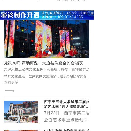
国化实践留存珍贵成果、
题，
在青海体育中心圆满举
提供鲜活范本。
办。演唱会立足丰富群众
精神文化生活、推动文旅
深度融合、激发城市消费
活力，以高规格阵容、高
标准服务、高效能保障，
为市民及游客呈现了一场
音乐盛宴，展现了高原古
城西宁的城市魅力与开放
游+美食”新业态圈粉游客
龙跃凤鸣 声动河湟｜大通县消夏全民合唱夜精彩上演 点亮夏日夜生活
形象。
原景
为深入推进公共文化服务下沉基层，持续丰富辖区群众
茶卡盐湖凭借澄澈纯净的
精神文化生活，繁荣夜间文旅经济，擦亮“浪山浪水浪大
观，成为青海文旅标志性
查看更多
查看更多
通·在桥头感受这个夏的夜”城市文旅品牌。
西宁王府井大象城第二届旅
游艺术季 “西人超级现场”启
幕
7月23日，西宁市第二届
旅游艺术季重点活动“西
人超级现场”在王府井大
山水共和浪山季启幕 盘道花