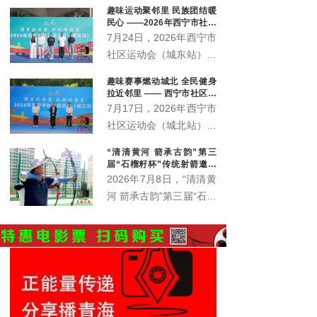
趣味运动聚邻里 民族团结暖
会、城西区文体旅游科技
民心 ——2026年西宁市社区
运动会城东站激情开赛
7月24日，2026年西宁市
社区运动会（城东站）在
中庄铁路体育馆广场激情
趣味赛事燃动城北 全民健身
开赛。来自辖区各社区、
拉近邻里 —— 西宁市社区运
企事业单位的近400名各
动会城北站火热开赛
7月17日，2026年西宁市
族群众齐聚一堂，在家门
社区运动会（城北站）在
口共赴一场全民健身之
北川青唐城花街广场火热
“清清黄河 箭承古韵”第三
约。本站赛事由西宁市体
开赛，350余名辖区各族
届“石榴籽杯”传统射箭邀请
育局主办，市群众体育指
居民齐聚赛场，共赴家门
赛开赛
2026年7月8日，“清清黄
导中心、城东区总工会、
口的趣味运动之约。
河 箭承古韵”第三届“石榴
城东区文体旅游科技局、
籽杯”传统射箭邀请赛暨
火车站街道办事处、青海
青海省第六届全民健身大
护您坊企业管理有限公司
会西宁赛区射箭比赛在西
联合承办。
宁市城东区全民健身中心
射箭场正式拉开帷幕。