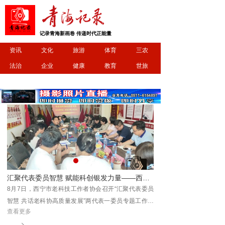
记录青海新画卷 传递时代正能量
资讯
文化
旅游
体育
三农
法治
企业
健康
教育
世旅
明日开跑！2026 首届 “清清黄河” 全民欢乐彩色跑相约坎布拉
汇聚代表委员智慧 赋能科创银发力量——西宁市老科技工作者协会召开两代表一委员专题工作会议
坎布
8月7日，西宁市老科技工作者协会召开“汇聚代表委员
8月9日，2026首届“清
享一
智慧 共话老科协高质量发展”两代表一委员专题工作会
拉世界地质公园开赛，参
查看更多
查看更多
议。协会聚集了会员中的党的十九大代表省市级历届及
场治愈又欢乐的彩色运动