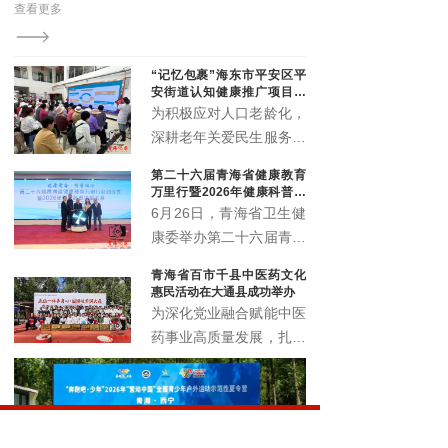
查看更多
查看更多
演区青海分区展演开幕式启幕。来自全省各地的中老年
文艺爱好者齐聚一堂，用歌舞与热情点亮了夏都的夜
空。
“记忆包裹”海东市平安区平
安街道认知健康推广项目顺
利启动
为积极应对人口老龄化，
深耕老年关爱民生服务，
精准筑牢老年人认知健康
第二十六届青海省健康教育
防线，切实提升辖区老年
万里行暨2026年健康科普讲
群体晚年生活质量。近
解大赛正式启动
6月26日，青海省卫生健
日，由北京韩红爱心慈善
康委举办第二十六届青海
基金会公益支持，青海省
省健康教育万里行启动仪
青海省百市千县中医药文化
社会工作协会执行的“记
式暨2026年健康科普讲
惠民活动在大通县成功举办
忆包裹”海东市平安区平
解大赛，以全民健康素养
为深化党业融合赋能中医
安街道认知健康推广项目
宣传月为契机，围绕 “健
药事业高质量发展，扎实
启动仪式暨认知健康科普
康青海 科普同行” 主题，
推进中医药文化普及与民
讲座，在化隆路社区顺利
展示卫生健康系统科普工
生康养服务提质增效，6
举办。
作成效，选拔优秀科普讲
月18日，青海省百市千
解人才，深入推进健康知
县中医药文化惠民活动在