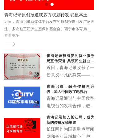
书分享会解码法治与为民之路
青海记录原创报道获多方权威转发 彰显本土新媒体传播力与影响力
近日，青海记录新媒体平台发布的原创报道引发广泛关
注，多次被三江源生态保护基金会、西宁市体育局、青
查看更多
查看更多
海省企业信用协会、湟源县教育局等单位转发引用，被
视为具有媒体关注度的权威转载内容。
青海记录获海晏县就业服务
局宣传荣誉 共筑民生就业宣
传新篇
近日，青海记录收获了一
份意义非凡的殊荣——来
自海晏县就业服务局的宣
青海记录：融合传播再升
传鼓励荣誉证书。这一荣
级，加入中国数字电视台
誉不仅是对青海记录过往
青海记录通过与中国数字
宣传工作的高度认可，更
电视台的发稿合作，进一
是双方携手推动民生就业
步拓展了融媒体传播矩
青海记录加入长江网，成为
宣传事业发展的有力见
阵，实现了青海故事的多
新的传播发稿渠道
证。
渠道、多层次、多形态传
长江网作为国家重点新闻
播，为高原地区文化传播
网和长江流域核心门户，