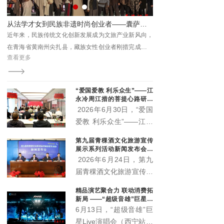
关部门、三江源国家公园
各园区管委会及基层代表
能促振兴 ——城西区杨家寨沉浸式乡村文旅活动点亮群众生活
从法学才女到民族非遗时尚创业者——囊萨品牌主理人刚措的逐梦之路
参加活动。
处主
近年来，民族传统文化创新发展成为文旅产业新风向，
8月7日，由城西区文体旅
福西
在青海省黄南州尖扎县，藏族女性创业者刚措完成了一
办，城西区文化馆、杨家寨
查看更多
查看更多
次跨界蜕变：放弃法学专业的安稳路径，深耕藏地非遗
区”主题村晚精彩启幕。
服饰创新，打造囊萨本土民族品牌，用心走好传统活
化、品牌市场化、向外辐射国内市场的创业征程。
“爱国爱教 利乐众生”——江
永冷周江措的菩提心路研讨
会在西宁举行 两部新作正式
2026年6月30日，“爱国
出版
爱教 利乐众生”——江永
冷周江措的菩提心路研讨
第九届青稞酒文化旅游宣传
会在青海西宁顺利举办。
展示系列活动新闻发布会召
活动现场正式宣布，由江
开 “土族风情美·青稞美酒
2026年6月24日，第九
香”即将启幕
永冷周江措躬身实践总结
届青稞酒文化旅游宣传展
凝练而成的《心上的菩提
示系列活动新闻发布会在
精品演艺聚合力 联动消费拓
路》《菩提心语·渡心
互助县天佑德大酒店隆重
新局 ——“超级音雄”巨星演
筏》两部著作正式出版发
召开。本届活动以"土族
唱会带动文旅市场持续升温
6月13日，“超级音雄”巨
行，为新时代藏传佛教中
风情美·青稞美酒香"为主
星Live演唱会（西宁站）