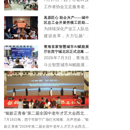
工作者协会立足服务老年
群众职能定位，联动会员
高原匠心 助企兴产——城中
单位中国邮政储蓄银行海
区总工会开展劳模工匠助企
东支行，温情打造“优雅
行专项行动
为持续深化产业工人队伍
暮年 财富护航”养老规划
建设改革，大力弘扬“三
公益科普沙龙，近百名中
种精神”，充分发挥劳模
青海首家智慧城市AI赋能展
老年居民群众赴现场参与
工匠在技术攻关、技能传
厅在西宁城北区正式启幕 为
学习，在暖心轻松的氛围
承、产业升级中的示范引
本土数字化发展注入新动能
2026年7月3日，青海北
中读懂养老金融、筑牢防
领作用，推动助企服务走
斗云智慧城市AI赋能展厅
骗屏障。
深走实、提质增效，7月
在西宁市城北区创新创业
10日，西宁市城中区总
园3号楼4层正式启幕。
工会组织省级劳模马国栋
作为青海本地工程数字化
及其工匠团队，走进西宁
领域的全新展示窗口与交
春旺农业科技开发有限公
流平台，该展厅的落地将
司城中区分公司（总寨
为全省数字经济发展注入
塬），开展劳模工匠助企
师李佃贵学术平台落地青海大通
“银龄正青春”第二届全国中老年才艺大会西北展演区青海分区开幕
新动能，助力各界共探智
行专项服务行动。
动在
7月18日晚，西宁市新宁广场灯光璀璨、乐声悠扬，"银
2026年8月1日，国医
慧城市建设新机遇、共绘
龄正青春"2026年第二届全国中老年人才艺大会西北展
青海省大通回族土族自治
数字青海发展新蓝图。