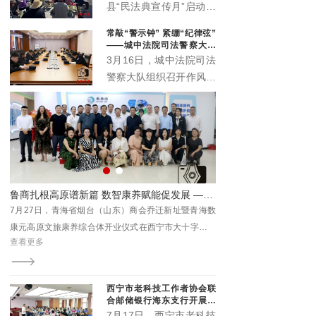
办公室、城西区司法局紧
县“民法典宣传月”启动仪
扣“民法典服务高质量发
式主场活动在丹噶尔古城
常敲“警示钟” 紧绷“纪律弦”
展”主题，在西宁市人民
拱海门隆重举行。本届宣
——城中法院司法警察大队
公园举办“法润西区 ‘典’亮
传月以“‘法’在身边‘典’亮
召开作风建设警示会
3月16日，城中法院司法
一夏”民法典专场宣传活
生活”为主题，由中共湟
警察大队组织召开作风建
动。省、市、区相关领导
源县委宣传部、中共湟源
设警示会。院督察室受邀
出席活动，区委政法委、
县委全面依法治县委员会
参会指导，以严的基调、
区法院、区检察院等30
办公室、湟源县司法局、
实的举措，助力锻造作风
余家单位参与集中宣传。
湟源县工商业联合会联合
过硬、纪律严明的司法警
主办。活动以法治与文化
察铁军。
交融、温情与正义共生的
形式，开启了一场普法惠
系列联展开幕 青海本土康养IP“藏地盐姐”亮相引关注
鲁商扎根高原谱新篇 数智康养赋能促发展 ——青海省烟台（山东）商会乔迁暨数康元高原文旅康养综合体开业
民的生动实践。
海国
7月27日，青海省烟台（山东）商会乔迁新址暨青海数
7月31日至8月3日，202
西部
康元高原文旅康养综合体开业仪式在西宁市大十字商会
际会展中心举办，本次联
查看更多
查看更多
青年
新址隆重举行。此次盛会不仅是商会发展历程中的重要
特色商品及文旅展、西宁
里程碑，更是鲁商在青深化产业布局、助力地方经济高
文化博览会。
质量发展的生动实践。
西宁市老科技工作者协会联
合邮储银行海东支行开展养
老金融科普专场沙龙
7月17日，西宁市老科技