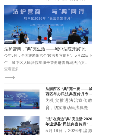
与时代发展注入新动能。
具有广泛的受众基础和强
大的传播能力。它不仅覆
盖了长江流域的多个省区
市，还吸引了全国乃至国
际的关注。青海记录加入
长江网，能够充分利用这
— 湟源县人民法院召开2026年上半年案件质效讲评暨数据会商会
法护营商，“典”亮生活 ——城中法院开展“民法典宣传月”主题普法活动
一平台的优势，将其内容
效讲
今年5月，全国迎来第六个“民法典宣传月”。5月22日下
7月28日，湟源县人民法
传播至更广泛的受众群
并讲
午，城中区人民法院组织干警走进青唐城法治文化公
评暨数据会商会，院党组
体。
查看更多
查看更多
官助
园，开展以“法护营商与‘典’同行”为主题的全区普法宣传
话，党组成员、各部门负
活动，将民法典的温暖与力量送到群众身边。
理参会。
法润西区 “典”亮一夏 ——城
西区举办民法典宣传月专场
宣传活动
为扎实推进法治宣传教
育，切实推动民法典走到
群众身边、走进群众心
"法"在身边"典"亮生活 2026
里，5月20日下午，城西
年湟源县"民法典宣传月"启
区委全面依法治区委员会
动
5月19日，2026年湟源