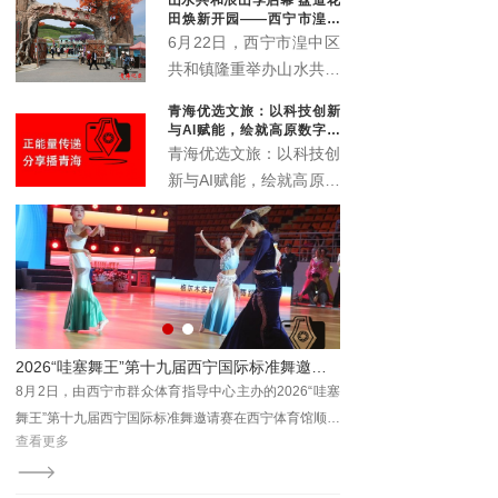
象城启动。活动以“众智
田焕新开园——西宁市湟中
成潮”为主题，联动“雪脉
区共和镇农文旅深度融合再
6月22日，西宁市湟中区
添新名片
计划”，汇聚川、藏、
共和镇隆重举办山水共和
青、甘、宁六家本土文化
浪山季启动仪式暨盘道花
青海优选文旅：以科技创新
机构，搭建西部青年文化
田开业典礼。全新升级的
与AI赋能，绘就高原数字文
交流平台。
盘道花田景区正式对外开
旅新画卷
青海优选文旅：以科技创
放，众多干部群众、非遗
新与AI赋能，绘就高原数
传承人、文艺爱好者及各
字文旅新画卷
地游客齐聚葱湾村，共赏
花海盛景、共品乡土文
脉、共赴乡村文旅新盛
宴。
运动会城西站活力开赛
2026“哇塞舞王”第十九届西宁国际标准舞邀请赛圆满落幕
广场
8月2日，由西宁市群众体育指导中心主办的2026“哇塞
8月7日，2026年西宁
为主
舞王”第十九届西宁国际标准舞邀请赛在西宁体育馆顺利
活力开赛。本站赛事以“邻
查看更多
查看更多
居民
收官。
题，来自城西区各社区及辖
由西
齐聚一堂，在清凉夏都尽
总工
宁市体育局主办，市群众